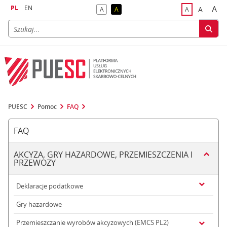
PL
EN
A
A
A
A
A
naj
większa
kontrast domyślny
kontrast żółty tekst na czarnym tle
domyślna czci
PUESC
Pomoc
FAQ
FAQ
AKCYZA, GRY HAZARDOWE, PRZEMIESZCZENIA I
PRZEWOZY
Deklaracje podatkowe
Gry hazardowe
Przemieszczanie wyrobów akcyzowych (EMCS PL2)