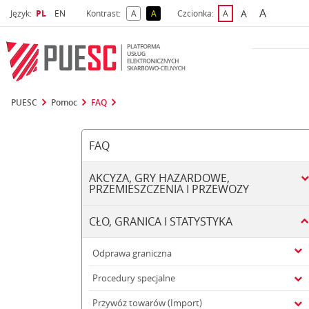
A
Wybrany język
Wybierz język
A
Język:
PL
EN
Kontrast:
A
A
Czcionka:
A
najwięks
większa czcio
kontrast domyślny
kontrast żółty tekst na czarnym tle
domyślna czcionka
PUESC
Pomoc
FAQ
FAQ
AKCYZA, GRY HAZARDOWE,
PRZEMIESZCZENIA I PRZEWOZY
CŁO, GRANICA I STATYSTYKA
Odprawa graniczna
Procedury specjalne
Przywóz towarów (Import)