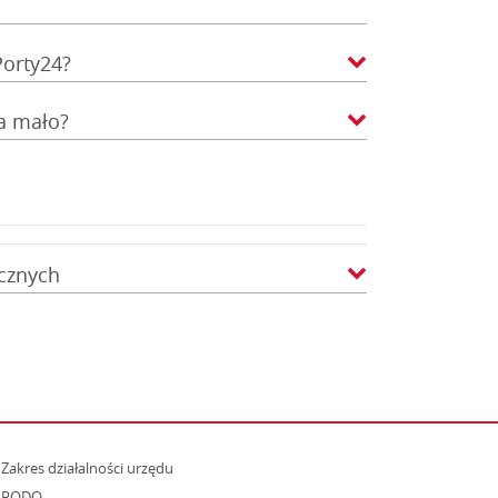
Porty24?
za mało?
icznych
strona otwiera się w nowym oknie
Zakres działalności urzędu
RODO