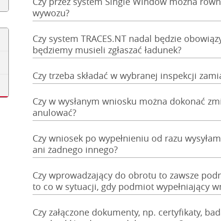
Czy przez system Single Window można równi
wywozu?
Czy system TRACES.NT nadal będzie obowiąz
będziemy musieli zgłaszać ładunek?
Czy trzeba składać w wybranej inspekcji zami
Czy w wysłanym wniosku można dokonać zmian
anulować?
Czy wniosek po wypełnieniu od razu wysyłam
ani żadnego innego?
Czy wprowadzający do obrotu to zawsze podmi
to co w sytuacji, gdy podmiot wypełniający wn
Czy załączone dokumenty, np. certyfikaty, ba