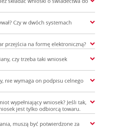
eż składać wnioski o świadectwa do
ywał? Czy w dwóch systemach
ar przejścia na formę elektroniczną?
y, czy trzeba taki wniosek
y, nie wymaga on podpisu celnego
ot wypełniający wniosek? Jeśli tak,
iosek jest tylko odbiorcą towaru.
dania, muszą być potwierdzone za