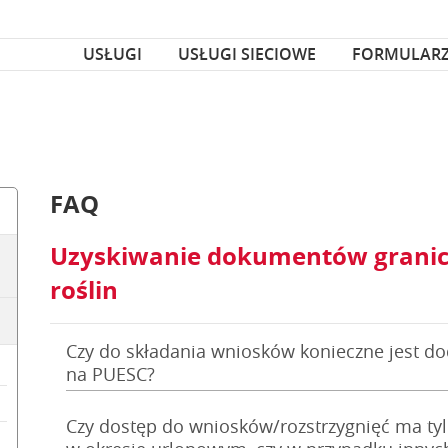
za czcionka
nka
USŁUGI
USŁUGI SIECIOWE
FORMULAR
FAQ
Uzyskiwanie dokumentów granicz
roślin
Czy do składania wniosków konieczne jest d
na PUESC?
Czy dostęp do wniosków/rozstrzygnięć ma tyl