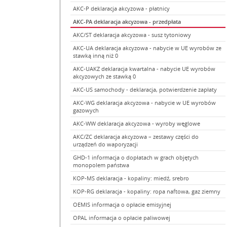
AKC-P deklaracja akcyzowa - płatnicy
AKC-PA deklaracja akcyzowa - przedpłata
AKC/ST deklaracja akcyzowa - susz tytoniowy
AKC-UA deklaracja akcyzowa - nabycie w UE wyrobów ze
stawką inną niż 0
AKC-UAKZ deklaracja kwartalna - nabycie UE wyrobów
akcyzowych ze stawką 0
AKC-US samochody - deklaracja, potwierdzenie zapłaty
AKC-WG deklaracja akcyzowa - nabycie w UE wyrobów
gazowych
AKC-WW deklaracja akcyzowa - wyroby węglowe
AKC/ZC deklaracja akcyzowa – zestawy części do
urządzeń do waporyzacji
GHD-1 informacja o dopłatach w grach objętych
monopolem państwa
KOP-MS deklaracja - kopaliny: miedź, srebro
KOP-RG deklaracja - kopaliny: ropa naftowa, gaz ziemny
OEMIS informacja o opłacie emisyjnej
OPAL informacja o opłacie paliwowej