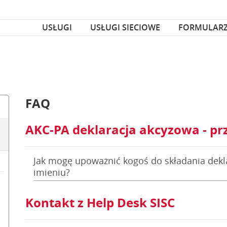
za czcionka
nka
USŁUGI
USŁUGI SIECIOWE
FORMULAR
FAQ
AKC-PA deklaracja akcyzowa - pr
Jak mogę upoważnić kogoś do składania dekl
imieniu?
Kontakt z Help Desk SISC