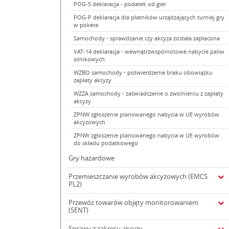
POG-5 deklaracja - podatek od gier
POG-P deklaracja dla płatników urządzających turniej gry
w pokera
Samochody - sprawdzanie czy akcyza została zapłacona
VAT-14 deklaracja - wewnątrzwspólnotowe nabycie paliw
silnikowych
WZBO samochody - potwierdzenie braku obowiązku
zapłaty akcyzy
WZZA samochody - zaświadczenie o zwolnieniu z zapłaty
akcyzy
ZPNW zgłoszenie planowanego nabycia w UE wyrobów
akcyzowych
ZPNW zgłoszenie planowanego nabycia w UE wyrobów
do składu podatkowego
Gry hazardowe
Przemieszczanie wyrobów akcyzowych (EMCS
PL2)
Przewóz towarów objęty monitorowaniem
(SENT)
Sprawy z zakresu akcyzy