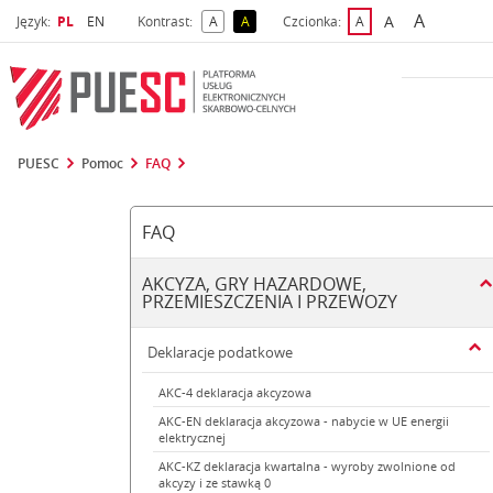
A
Wybrany język
Wybierz język
A
Język:
PL
EN
Kontrast:
A
A
Czcionka:
A
najwięks
większa czcio
kontrast domyślny
kontrast żółty tekst na czarnym tle
domyślna czcionka
PUESC
Pomoc
FAQ
FAQ
AKCYZA, GRY HAZARDOWE,
PRZEMIESZCZENIA I PRZEWOZY
Deklaracje podatkowe
AKC-4 deklaracja akcyzowa
AKC-EN deklaracja akcyzowa - nabycie w UE energii
elektrycznej
AKC-KZ deklaracja kwartalna - wyroby zwolnione od
akcyzy i ze stawką 0