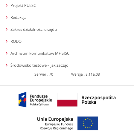
Projekt PUESC
Redakcja
strona otwiera się w nowym oknie
Zakres działalności urzędu
RODO
Archiwum komunikatów MF SISC
strona otwiera się w nowym oknie
Środowisko testowe – jak zacząć
Serwer : 70
Wersja : 8.11a.03