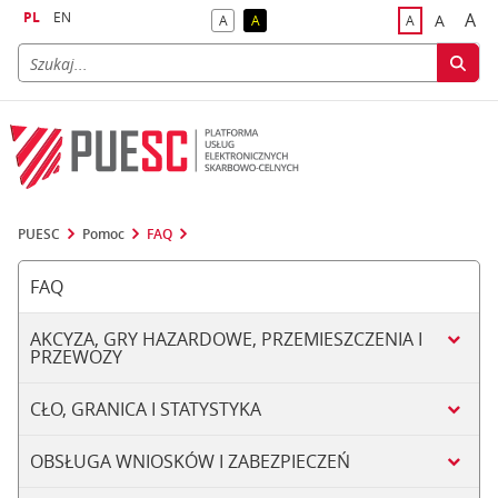
PL
EN
A
A
A
A
A
naj
większa
kontrast domyślny
kontrast żółty tekst na czarnym tle
domyślna czci
PUESC
Pomoc
FAQ
FAQ
AKCYZA, GRY HAZARDOWE, PRZEMIESZCZENIA I
PRZEWOZY
CŁO, GRANICA I STATYSTYKA
OBSŁUGA WNIOSKÓW I ZABEZPIECZEŃ