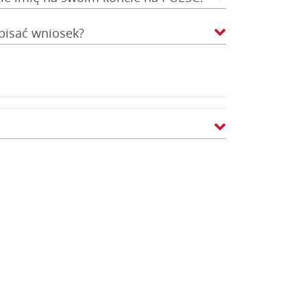
pisać wniosek?
ń