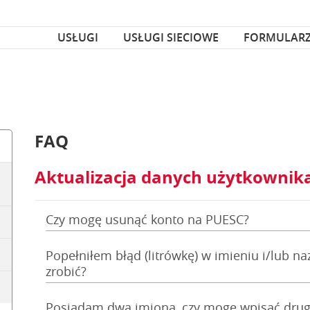
za czcionka
nka
USŁUGI
USŁUGI SIECIOWE
FORMULAR
FAQ
Aktualizacja danych użytkownik
Czy mogę usunąć konto na PUESC?
Popełniłem błąd (litrówkę) w imieniu i/lub na
zrobić?
Posiadam dwa imiona, czy mogę wpisać drug