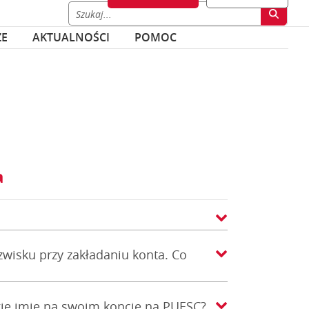
ZE
AKTUALNOŚCI
POMOC
a
zwisku przy zakładaniu konta. Co
ie imię na swoim koncie na PUESC?