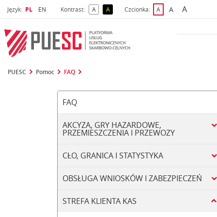
A
Wybrany język
Wybierz język
A
Język:
PL
EN
Kontrast:
A
A
Czcionka:
A
najwięks
większa czcio
kontrast domyślny
kontrast żółty tekst na czarnym tle
domyślna czcionka
PUESC
Pomoc
FAQ
FAQ
AKCYZA, GRY HAZARDOWE,
PRZEMIESZCZENIA I PRZEWOZY
CŁO, GRANICA I STATYSTYKA
OBSŁUGA WNIOSKÓW I ZABEZPIECZEŃ
STREFA KLIENTA KAS