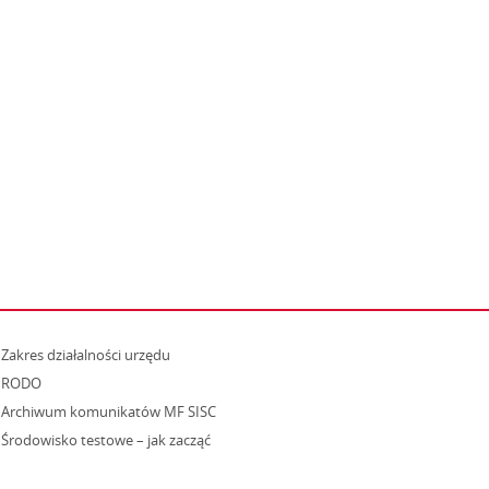
strona otwiera się w nowym oknie
Zakres działalności urzędu
RODO
Archiwum komunikatów MF SISC
strona otwiera się w nowym oknie
Środowisko testowe – jak zacząć