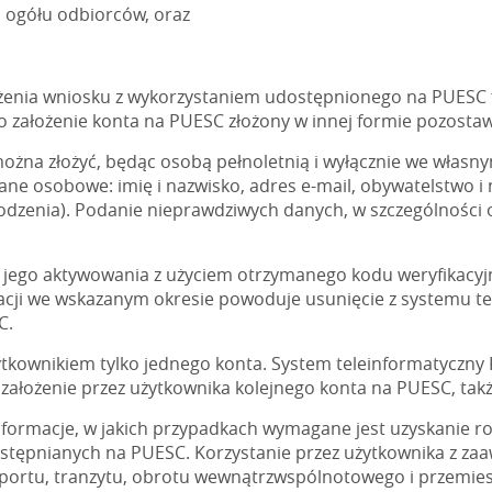
ogółu odbiorców, oraz
żenia wniosku z wykorzystaniem udostępnionego na PUESC f
założenie konta na PUESC złożony w innej formie pozostawi
żna złożyć, będąc osobą pełnoletnią i wyłącznie we własny
dane osobowe: imię i nazwisko, adres e-mail, obywatelstwo
dzenia). Podanie nieprawdziwych danych, w szczególności
jego aktywowania z użyciem otrzymanego kodu weryfikacyj
wacji we wskazanym okresie powoduje usunięcie z systemu 
C.
kownikiem tylko jednego konta. System teleinformatyczny 
ałożenie przez użytkownika kolejnego konta na PUESC, także
formacje, w jakich przypadkach wymagane jest uzyskanie ro
ostępnianych na PUESC. Korzystanie przez użytkownika z za
sportu, tranzytu, obrotu wewnątrzwspólnotowego i przemie