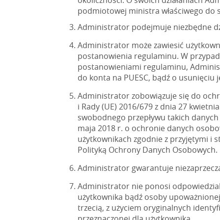
okoliczności. O swoich działaniach Ad
podmiotowej ministra właściwego do s
Administrator podejmuje niezbędne dz
Administrator może zawiesić użytkown
postanowienia regulaminu. W przypadk
postanowieniami regulaminu, Administ
do konta na PUESC, bądź o usunięciu j
Administrator zobowiązuje się do oc
i Rady (UE) 2016/679 z dnia 27 kwietn
swobodnego przepływu takich danych o
maja 2018 r. o ochronie danych osobowy
użytkownikach zgodnie z przyjętymi i 
Polityką Ochrony Danych Osobowych.
Administrator gwarantuje niezaprzec
Administrator nie ponosi odpowiedzial
użytkownika bądź osoby upoważnionej p
trzecią, z użyciem oryginalnych ident
przeznaczonej dla użytkownika.