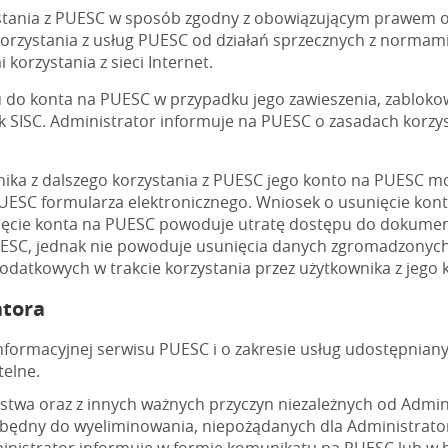
ystania z PUESC w sposób zgodny z obowiązującym prawem 
korzystania z usług PUESC od działań sprzecznych z normam
orzystania z sieci Internet.
 do konta na PUESC w przypadku jego zawieszenia, zabloko
 SISC. Administrator informuje na PUESC o zasadach korzy
ika z dalszego korzystania z PUESC jego konto na PUESC mo
SC formularza elektronicznego. Wniosek o usunięcie kont
nięcie konta na PUESC powoduje utratę dostępu do dokumen
UESC, jednak nie powoduje usunięcia danych zgromadzonych p
odatkowych w trakcie korzystania przez użytkownika z jego
atora
nformacyjnej serwisu PUESC i o zakresie usług udostępnian
telne.
stwa oraz z innych ważnych przyczyn niezależnych od Admi
ędny do wyeliminowania, niepożądanych dla Administratora