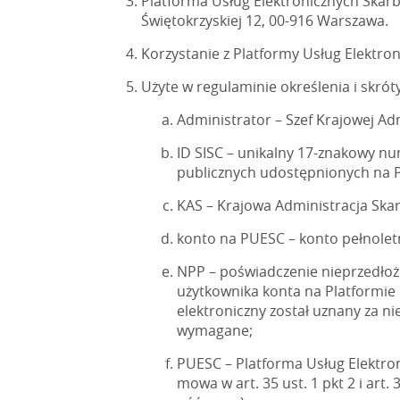
Platforma Usług Elektronicznych Skarb
Świętokrzyskiej 12, 00-916 Warszawa.
Korzystanie z Platformy Usług Elektro
Użyte w regulaminie określenia i skrót
Administrator – Szef Krajowej Ad
ID SISC – unikalny 17-znakowy num
publicznych udostępnionych na P
KAS – Krajowa Administracja Ska
konto na PUESC – konto pełnoletn
NPP – poświadczenie nieprzedło
użytkownika konta na Platformie
elektroniczny został uznany za n
wymagane;
PUESC – Platforma Usług Elektro
mowa w art. 35 ust. 1 pkt 2 i art.