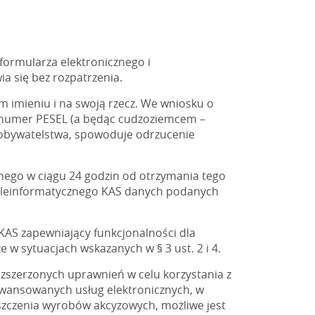
ormularza elektronicznego i
a się bez rozpatrzenia.
m imieniu i na swoją rzecz. We wniosku o
 i numer PESEL (a będąc cudzoziemcem –
 obywatelstwa, spowoduje odrzucenie
nego w ciągu 24 godzin od otrzymania tego
teleinformatycznego KAS danych podanych
KAS zapewniający funkcjonalności dla
 w sytuacjach wskazanych w § 3 ust. 2 i 4.
zszerzonych uprawnień w celu korzystania z
awansowanych usług elektronicznych, w
szczenia wyrobów akcyzowych, możliwe jest