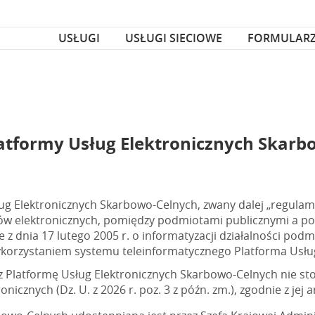
za czcionka
nka
USŁUGI
USŁUGI SIECIOWE
FORMULAR
atformy Usług Elektronicznych Skarb
ug Elektronicznych Skarbowo-Celnych, zwany dalej „regulam
ów elektronicznych, pomiędzy podmiotami publicznymi a 
z dnia 17 lutego 2005 r. o informatyzacji działalności podm
 z wykorzystaniem systemu teleinformatycznego Platforma Us
 Platformę Usług Elektronicznych Skarbowo-Celnych nie stos
cznych (Dz. U. z 2026 r. poz. 3 z późn. zm.), zgodnie z jej art. 