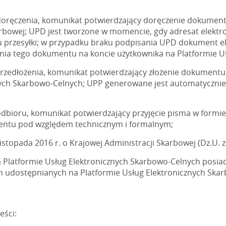
oręczenia, komunikat potwierdzający doręczenie dokumentu
arbowej; UPD jest tworzone w momencie, gdy adresat elektr
u przesyłki; w przypadku braku podpisania UPD dokument el
enia tego dokumentu na koncie użytkownika na Platformie U
zedłożenia, komunikat potwierdzający złożenie dokumentu 
znych Skarbowo-Celnych; UPP generowane jest automatycz
dbioru, komunikat potwierdzający przyjęcie pisma w form
mentu pod względem technicznym i formalnym;
stopada 2016 r. o Krajowej Administracji Skarbowej (Dz.U. z 
 Platformie Usług Elektronicznych Skarbowo-Celnych posiadaj
ch udostępnianych na Platformie Usług Elektronicznych Ska
eści: