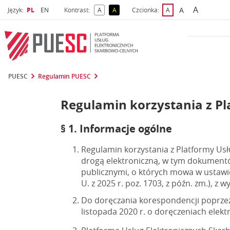
A
Wybrany język
Wybierz język
A
Język:
PL
EN
Kontrast:
A
A
Czcionka:
A
najwięks
większa czcio
kontrast domyślny
kontrast żółty tekst na czarnym tle
domyślna czcionka
PUESC
Regulamin PUESC
Regulamin korzystania z Pl
§ 1. Informacje ogólne
Regulamin korzystania z Platformy Usł
drogą elektroniczną, w tym dokument
publicznymi, o których mowa w ustawie 
U. z 2025 r. poz. 1703, z późn. zm.),
Do doręczania korespondencji poprzez
listopada 2020 r. o doręczeniach elektroni