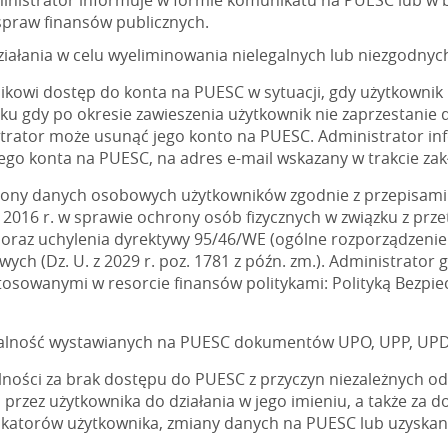
ministrator informuje w formie komunikatu na PUESC lub w bi
praw finansów publicznych.
iałania w celu wyeliminowania nielegalnych lub niezgodnyc
ikowi dostęp do konta na PUESC w sytuacji, gdy użytkownik
u gdy po okresie zawieszenia użytkownik nie zaprzestanie 
rator może usunąć jego konto na PUESC. Administrator in
ego konta na PUESC, na adres e-mail wskazany w trakcie za
hrony danych osobowych użytkowników zgodnie z przepisami
ia 2016 r. w sprawie ochrony osób fizycznych w związku z p
raz uchylenia dyrektywy 95/46/WE (ogólne rozporządzenie 
ch (Dz. U. z 2029 r. poz. 1781 z późn. zm.). Administrator
stosowanymi w resorcie finansów politykami: Polityką Bezpie
zalność wystawianych na PUESC dokumentów UPO, UPP, UPD 
ności za brak dostępu do PUESC z przyczyn niezależnych od 
rzez użytkownika do działania w jego imieniu, a także za 
yfikatorów użytkownika, zmiany danych na PUESC lub uzyska