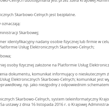
owo-Celnych udostępniana jest przez Szefa Krajowej Administ
nicznych Skarbowo-Celnych jest bezpłatne.
y oznaczają:
ministracji Skarbowej;
er identyfikacyjny nadany osobie fizycznej lub firmie w celu
latformie Usług Elektronicznych Skarbowo-Celnych;
rbowa;
iej osoby fizycznej założone na Platformie Usług Elektroni
żenia dokumentu, komunikat informujący o nieskutecznym z
 Usług Elektronicznych Skarbowo-Celnych; komunikat jest wy
ieprawidłowy, np. jako niezgodny z odpowiednim schematem 
nicznych Skarbowo-Celnych, system teleinformatyczny Krajo
 35a ustawy z dnia 16 listopada 2016 r. o Krajowej Administrac