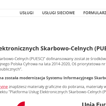
za czcionka
nka
USŁUGI
USŁUGI SIECIOWE
FORMULAR
lektronicznych Skarbowo-Celnych (PU
Skarbowo-Celnych (PUESC)” dofinansowany został ze środkó
o Polska Cyfrowa na lata 2014-2020, Oś priorytetowa nr 2 
publicznych”.
 została modernizacja Systemu Informacyjnego Skarbo
cyjne
znajdziesz materiały graficzne do pobrania, materiały wi
jektu "Platforma Usług Elektronicznych Skarbowo-Celnych (P