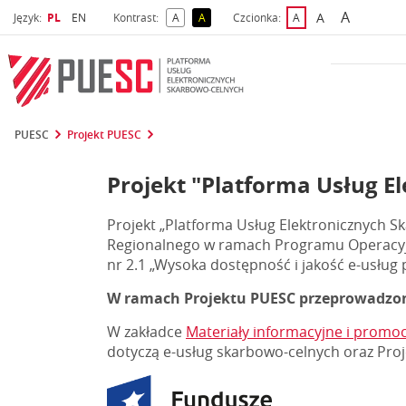
A
Wybrany język
Wybierz język
A
Język:
PL
EN
Kontrast:
A
A
Czcionka:
A
najwięks
większa czcio
kontrast domyślny
kontrast żółty tekst na czarnym tle
domyślna czcionka
PUESC
Projekt PUESC
Projekt "Platforma Usług E
Projekt „Platforma Usług Elektronicznych 
Regionalnego w ramach Programu Operacyjneg
nr 2.1 „Wysoka dostępność i jakość e-usług 
W ramach Projektu PUESC przeprowadzona
W zakładce
Materiały informacyjne i promo
dotyczą e-usług skarbowo-celnych oraz Pro