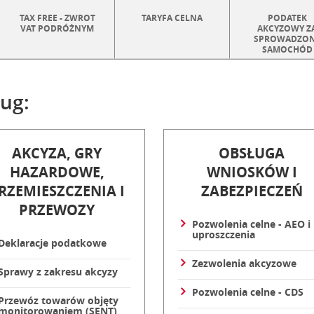
TAX FREE - ZWROT
TARYFA CELNA
PODATEK
VAT PODRÓŻNYM
AKCYZOWY Z
SPROWADZO
SAMOCHÓD
ug:
AKCYZA, GRY
OBSŁUGA
HAZARDOWE,
WNIOSKÓW I
RZEMIESZCZENIA I
ZABEZPIECZEŃ
PRZEWOZY
Pozwolenia celne - AEO i
uproszczenia
Deklaracje podatkowe
Zezwolenia akcyzowe
Sprawy z zakresu akcyzy
Pozwolenia celne - CDS
Przewóz towarów objęty
monitorowaniem (SENT)