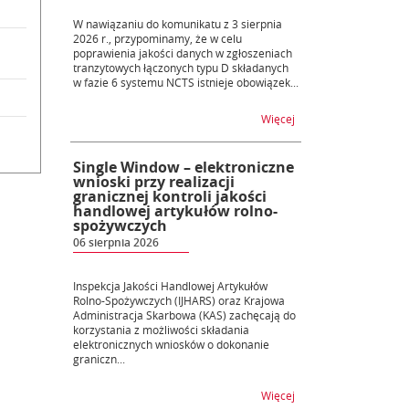
W nawiązaniu do komunikatu z 3 sierpnia
2026 r., przypominamy, że w celu
poprawienia jakości danych w zgłoszeniach
tranzytowych łączonych typu D składanych
w fazie 6 systemu NCTS istnieje obowiązek...
na temat Wdrożenie w 
Więcej
Single Window – elektroniczne
wnioski przy realizacji
granicznej kontroli jakości
handlowej artykułów rolno-
spożywczych
06 sierpnia 2026
Inspekcja Jakości Handlowej Artykułów
Rolno-Spożywczych (IJHARS) oraz Krajowa
Administracja Skarbowa (KAS) zachęcają do
korzystania z możliwości składania
elektronicznych wniosków o dokonanie
graniczn...
na temat Single Window
Więcej