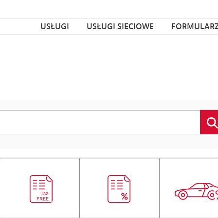
za czcionka
nka
USŁUGI
USŁUGI SIECIOWE
FORMULAR