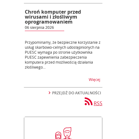
Chroń komputer przed
wirusami i złośliwym
oprogramowaniem
06 sierpnia 2026
Przypominamy, że bezpieczne korzystanie z
usług skarbowo-celnych udostępnionych na
PUESC wymaga po stronie użytkownika
PUESC zapewnienia zabezpieczenia
komputera przed możliwością działania
złośliwego...
na temat Chroń kompu
Więcej
PRZEJDŹ DO AKTUALNOŚCI
RSS