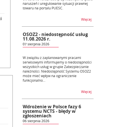
naruszeń i uregulowanie sytuacji prawnej
towaru na portalu PUESC.
i
na temat Nowa e-usług
Więcej
OSOZ2 - niedostępność usług
11.08.2026 r.
07 sierpnia 2026
 i przewozy
 Obsługa wniosków i zabezpieczeń
W związku z zaplanowanymi pracami
serwisowymi informujemy o niedostępności
wszystkich usług w grupie Zabezpieczanie
należności. Niedostępność Systemu OSOZ2
może mieć wpływ na ograniczenie
funkcjonalno...
na temat OSOZ2 - nied
Więcej
Wdrożenie w Polsce fazy 6
systemu NCTS - błędy w
zgłoszeniach
06 sierpnia 2026