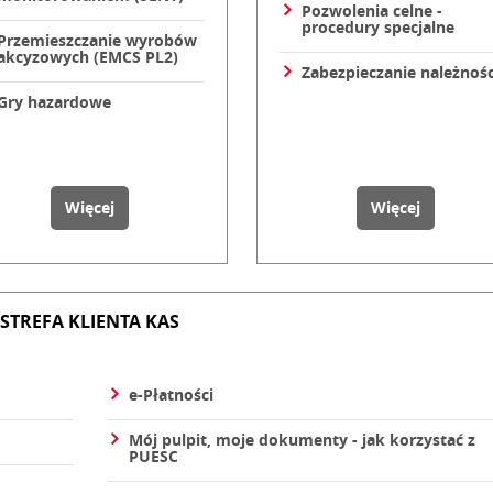
Pozwolenia celne -
procedury specjalne
Przemieszczanie wyrobów
akcyzowych (EMCS PL2)
Zabezpieczanie należnośc
Gry hazardowe
tatystyka
na temat Akcyza, gry hazardowe, przemieszczenia
na temat
Więcej
Więcej
STREFA KLIENTA KAS
e-Płatności
Mój pulpit, moje dokumenty - jak korzystać z
PUESC