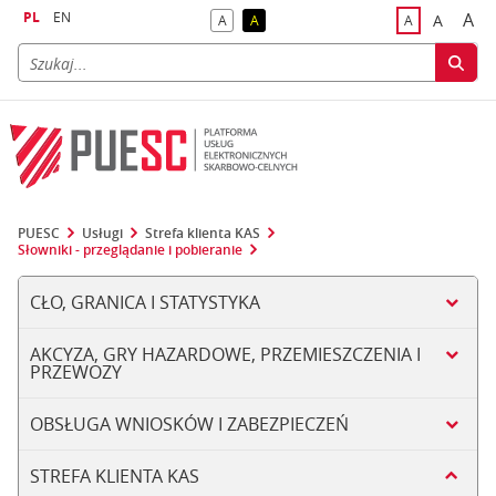
PL
EN
A
A
A
A
A
naj
większa
kontrast domyślny
kontrast żółty tekst na czarnym tle
domyślna czci
PUESC
Usługi
Strefa klienta KAS
Słowniki - przeglądanie i pobieranie
CŁO, GRANICA I STATYSTYKA
AKCYZA, GRY HAZARDOWE, PRZEMIESZCZENIA I
PRZEWOZY
OBSŁUGA WNIOSKÓW I ZABEZPIECZEŃ
STREFA KLIENTA KAS