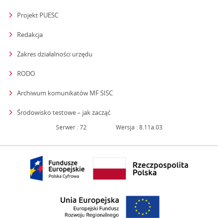
Projekt PUESC
Redakcja
strona otwiera się w nowym oknie
Zakres działalności urzędu
RODO
Archiwum komunikatów MF SISC
strona otwiera się w nowym oknie
Środowisko testowe – jak zacząć
Serwer : 72
Wersja : 8.11a.03