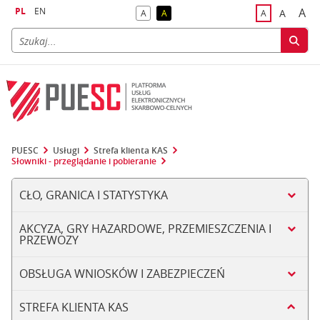
PL
EN
A
A
A
A
A
naj
większa
kontrast domyślny
kontrast żółty tekst na czarnym tle
domyślna czci
PUESC
Usługi
Strefa klienta KAS
Słowniki - przeglądanie i pobieranie
CŁO, GRANICA I STATYSTYKA
AKCYZA, GRY HAZARDOWE, PRZEMIESZCZENIA I
PRZEWOZY
OBSŁUGA WNIOSKÓW I ZABEZPIECZEŃ
STREFA KLIENTA KAS