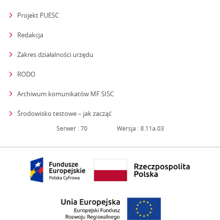
Projekt PUESC
Redakcja
strona otwiera się w nowym oknie
Zakres działalności urzędu
RODO
Archiwum komunikatów MF SISC
strona otwiera się w nowym oknie
Środowisko testowe – jak zacząć
Serwer : 70
Wersja : 8.11a.03