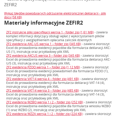
ZEFIR2
Wykaz błędów powodujących odrzucenie elektronicznej deklaracji - plik
docx (58 KB)
Materiały informacyjne ZEFIR2
ZF2 instrukcje pliki specyfikacji wersja 1 - folder zip (1,61 MB)
- zawiera
komplet informacji dotyczący obsługi wpłat z wykorzystaniem plików
specyfikacji z uwzględnieniem opłacania zaliczek dziennych
ZF2 ewidencja AKC-US wersja 1 – folder zip (345 KB)
- zawiera skoroszyt
Excel do prowadzenia ewidencji pojazdów dla formularza deklaracji AKC-
US (1), instrukcję oraz przykładowy plik XML
ZF2 ewidencja AKCUS wersja 3 – folder zip (345 KB)
- zawiera skoroszyt
Excel do prowadzenia ewidencji pojazdów dla formularza deklaracji AKC-
U/S (3), instrukcję oraz przykładowy plik XML
ZF2 ewidencja PZOO wersja 1 – folder zip (1,12 MB)
- zawiera skoroszyt
Excel do prowadzenia ewidencji powiadomień dla formularza PZOO (1),
instrukcję oraz przykładowy plik XML
ZF2 ewidencja VAT14 wersja 4 – folder zip (491 KB)
- zawiera skoroszyt
Excel do prowadzenia ewidencji dla formularza deklaracji VAT-14 (4),
instrukcję oraz przykładowy plik XML
ZF2 ewidencja VAT14 wersja 3 – folder zip (485 KB)
- zawiera skoroszyt
Excel do prowadzenia ewidencji dla formularza deklaracji VAT-14 (3),
instrukcję oraz przykładowy plik XML
ZF2 ewidencja WZBO wersja 1 i 2 – folder zip (252 KB)
- zawiera skoroszyt
Excel do prowadzenia ewidencji pojazdów dla formularza wniosku WZBO
(1) oraz WZBO (2), instrukcję oraz przykładowy plik XML
ZF2 ewidencja WZZA wersja 1 i 2 – folder zip (224 KB)
- zawiera skoroszyt