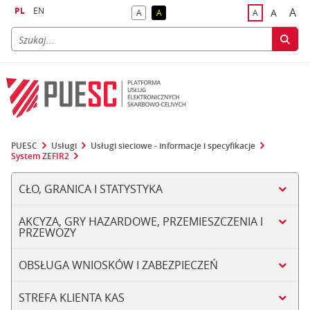
PL
EN
A
A
A
A
A
naj
większa
kontrast domyślny
kontrast żółty tekst na czarnym tle
domyślna czci
PUESC
Usługi
Usługi sieciowe - informacje i specyfikacje
System ZEFIR2
CŁO, GRANICA I STATYSTYKA
AKCYZA, GRY HAZARDOWE, PRZEMIESZCZENIA I
PRZEWOZY
OBSŁUGA WNIOSKÓW I ZABEZPIECZEŃ
STREFA KLIENTA KAS