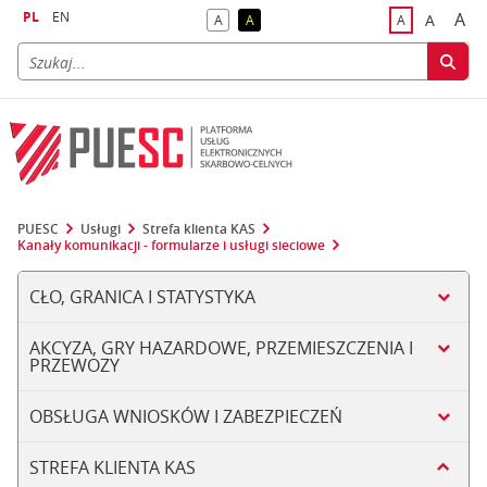
PL
EN
A
A
A
A
A
naj
większa
kontrast domyślny
kontrast żółty tekst na czarnym tle
domyślna czci
PUESC
Usługi
Strefa klienta KAS
Kanały komunikacji - formularze i usługi sieciowe
CŁO, GRANICA I STATYSTYKA
AKCYZA, GRY HAZARDOWE, PRZEMIESZCZENIA I
PRZEWOZY
OBSŁUGA WNIOSKÓW I ZABEZPIECZEŃ
STREFA KLIENTA KAS