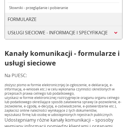
Słowniki - przeglądanie i pobieranie
FORMULARZE
USŁUGI SIECIOWE - INFORMACJE I SPECYFIKACJE
Kanały komunikacji - formularze i
usługi sieciowe
Na PUESC:
złożysz pismo w formie elektronicznjej (e-zgłoszenie, e-deklarację, e-
informację, e-wniosek etc.) w celu wykonania czynności określonych w
przepisach prawa celnego lub podatkowego,
uzyskasz w formie elektronicznej roztrzygnięcie oraganu organu celnego
lub podatkowego określające sposób załatwienia sprawy (e-pozwolenie, e-
zezwolenie, e-zgodę, e-decyzję, e-zaświadczenie, e-potwierdzenie etc.),
zapłacisz online należności wynikające z tych dokumentów,
wyszukasz firmę lub osobę w udostępnionych rejestrach publicznych.
Udostępniamy różne kanały komunikacji – sposoby
wymiany informacji pomiędzy klientami i organami