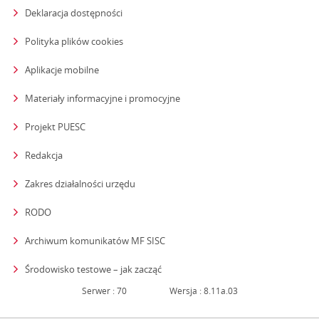
Deklaracja dostępności
Polityka plików cookies
Aplikacje mobilne
Materiały informacyjne i promocyjne
Projekt PUESC
Redakcja
strona otwiera się w nowym oknie
Zakres działalności urzędu
RODO
Archiwum komunikatów MF SISC
strona otwiera się w nowym oknie
Środowisko testowe – jak zacząć
Serwer : 70
Wersja : 8.11a.03