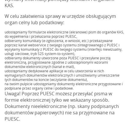
KAS.
W celu załatwienia sprawy w urzędzie obsługującym
organ celny lub podatkowy:
udostępniamy formularze elektroniczne (ekranowe) pism do organów KAS,
do wypełnienia i przekazania poprzez PUESC,
odbieramy komunikaty (e-zgłoszenia, e-wnioski, etc.) przekazywane
poprzez kanał webservice z twojego systemu zintegrowanego z PUESC i
wysyłamy komunikaty z PUESC do twojego systemu (interfejs niewizualny,
usługi sieciowe, tryb S2S system-to-system),
odbieramy dokumenty utworzone poza PUESC i przesyłane pocztą
elektroniczną, przygotowane zgodnie z udostępnionymi wzorami
dokumentów elektronicznych (kanał e-mail),
udostępniamy dedykowane aplikacje w celu utworzenia w nich
wymaganych dokumentów elektronicznych i umożliwiamy umieszczenie
tych dokumentów na koncie (wczytanie dokumentu),
na twoim pulpicie udostępniamy dokumenty elektroniczne przygotowane i
podpisane przez organy celne i podatkowe.
Uwaga! Poprzez PUESC możesz przesyłać pisma w
formie elektronicznej tylko we wskazany sposób.
Dokumenty nieelektroniczne (np. skany podpisanych
dokumentów papierowych) nie sa przyjmowane na
PUESC.