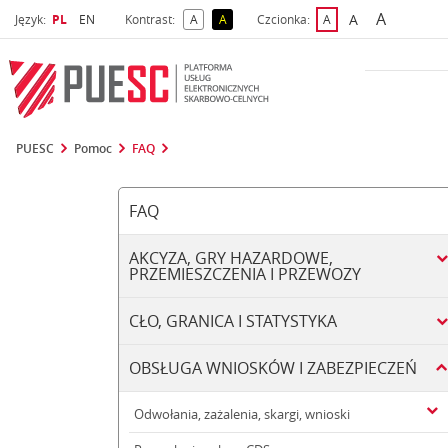
A
Wybrany język
Wybierz język
A
Język:
PL
EN
Kontrast:
A
A
Czcionka:
A
najwięks
większa czcio
kontrast domyślny
kontrast żółty tekst na czarnym tle
domyślna czcionka
PUESC
Pomoc
FAQ
FAQ
AKCYZA, GRY HAZARDOWE,
PRZEMIESZCZENIA I PRZEWOZY
CŁO, GRANICA I STATYSTYKA
OBSŁUGA WNIOSKÓW I ZABEZPIECZEŃ
Odwołania, zażalenia, skargi, wnioski