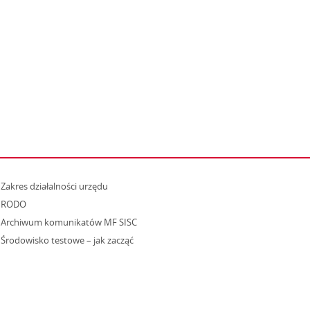
strona otwiera się w nowym oknie
Zakres działalności urzędu
RODO
Archiwum komunikatów MF SISC
strona otwiera się w nowym oknie
Środowisko testowe – jak zacząć