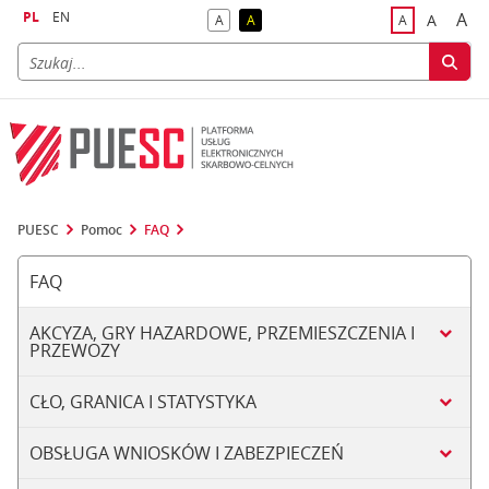
PL
EN
A
A
A
A
A
naj
większa
kontrast domyślny
kontrast żółty tekst na czarnym tle
domyślna czci
PUESC
Pomoc
FAQ
FAQ
AKCYZA, GRY HAZARDOWE, PRZEMIESZCZENIA I
PRZEWOZY
CŁO, GRANICA I STATYSTYKA
OBSŁUGA WNIOSKÓW I ZABEZPIECZEŃ