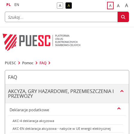
PL
EN
A
A
A
A
A
naj
większa
kontrast domyślny
kontrast żółty tekst na czarnym tle
domyślna czci
PUESC
Pomoc
FAQ
FAQ
AKCYZA, GRY HAZARDOWE, PRZEMIESZCZENIA I
PRZEWOZY
Deklaracje podatkowe
AKC-4 deklaracja akcyzowa
AKC-EN deklaracja akcyzowa - nabycie w UE energii elektrycznej