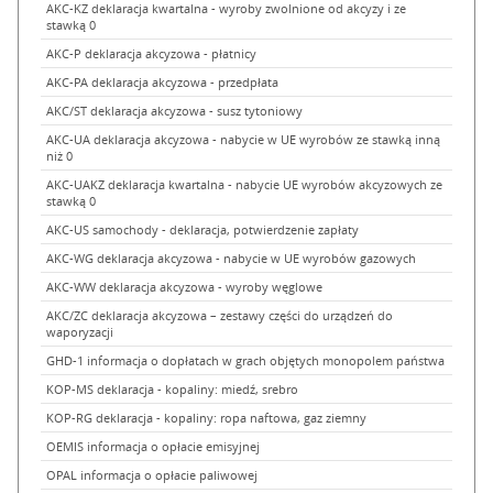
AKC-KZ deklaracja kwartalna - wyroby zwolnione od akcyzy i ze
stawką 0
AKC-P deklaracja akcyzowa - płatnicy
AKC-PA deklaracja akcyzowa - przedpłata
AKC/ST deklaracja akcyzowa - susz tytoniowy
AKC-UA deklaracja akcyzowa - nabycie w UE wyrobów ze stawką inną
niż 0
AKC-UAKZ deklaracja kwartalna - nabycie UE wyrobów akcyzowych ze
stawką 0
AKC-US samochody - deklaracja, potwierdzenie zapłaty
AKC-WG deklaracja akcyzowa - nabycie w UE wyrobów gazowych
AKC-WW deklaracja akcyzowa - wyroby węglowe
AKC/ZC deklaracja akcyzowa – zestawy części do urządzeń do
waporyzacji
GHD-1 informacja o dopłatach w grach objętych monopolem państwa
KOP-MS deklaracja - kopaliny: miedź, srebro
KOP-RG deklaracja - kopaliny: ropa naftowa, gaz ziemny
OEMIS informacja o opłacie emisyjnej
OPAL informacja o opłacie paliwowej