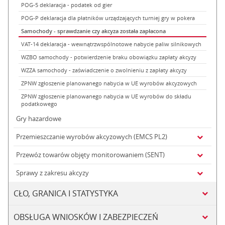
POG-5 deklaracja - podatek od gier
POG-P deklaracja dla płatników urządzających turniej gry w pokera
Samochody - sprawdzanie czy akcyza została zapłacona
VAT-14 deklaracja - wewnątrzwspólnotowe nabycie paliw silnikowych
WZBO samochody - potwierdzenie braku obowiązku zapłaty akcyzy
WZZA samochody - zaświadczenie o zwolnieniu z zapłaty akcyzy
ZPNW zgłoszenie planowanego nabycia w UE wyrobów akcyzowych
ZPNW zgłoszenie planowanego nabycia w UE wyrobów do składu
podatkowego
Gry hazardowe
Przemieszczanie wyrobów akcyzowych (EMCS PL2)
Przewóz towarów objęty monitorowaniem (SENT)
Sprawy z zakresu akcyzy
CŁO, GRANICA I STATYSTYKA
OBSŁUGA WNIOSKÓW I ZABEZPIECZEŃ