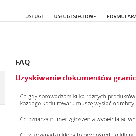
za czcionka
nka
USŁUGI
USŁUGI SIECIOWE
FORMULAR
FAQ
Uzyskiwanie dokumentów granic
Co gdy sprowadzam kilka różnych produktów 
każdego kodu towaru muszę wysłać odrębny
Co oznacza numer zgłoszenia wypełniając wn
Co w przypadku kiedy to bezpośrednio klient 