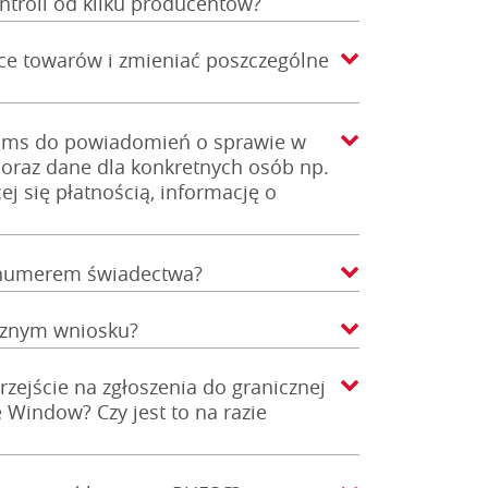
ntroli od kilku producentów?
ce towarów i zmieniać poszczególne
 sms do powiadomień o sprawie w
ę oraz dane dla konkretnych osób np.
j się płatnością, informację o
e numerem świadectwa?
rznym wniosku?
rzejście na zgłoszenia do granicznej
e Window? Czy jest to na razie