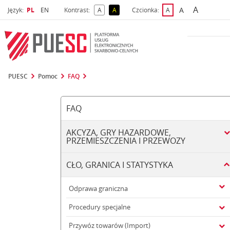
A
Wybrany język
Wybierz język
A
Język:
PL
EN
Kontrast:
A
A
Czcionka:
A
najwięks
większa czcio
kontrast domyślny
kontrast żółty tekst na czarnym tle
domyślna czcionka
PUESC
Pomoc
FAQ
FAQ
AKCYZA, GRY HAZARDOWE,
PRZEMIESZCZENIA I PRZEWOZY
CŁO, GRANICA I STATYSTYKA
Odprawa graniczna
Procedury specjalne
Przywóz towarów (Import)