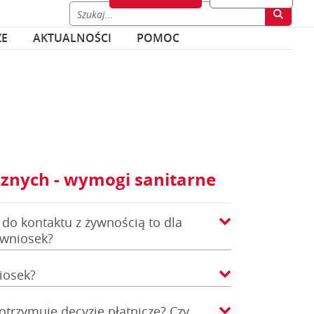
ZE
AKTUALNOŚCI
POMOC
znych - wymogi sanitarne
do kontaktu z żywnością to dla
 wniosek?
iosek?
otrzymuje decyzje płatnicze? Czy