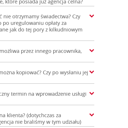
 które posiada już agencja celna?
ść nie otrzymamy świadectwa? Czy
o po uregulowaniu opłaty za
ane jak do tej pory z kilkudniowym
możliwa przez innego pracownika,
można kopiować? Czy po wysłaniu jej
eczny termin na wprowadzenie usługi
na klienta? (dotychczas za
gencja nie braliśmy w tym udziału)