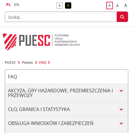
PL
EN
A
A
A
A
A
naj
większa
kontrast domyślny
kontrast żółty tekst na czarnym tle
domyślna czci
PUESC
Pomoc
FAQ
FAQ
AKCYZA, GRY HAZARDOWE, PRZEMIESZCZENIA I
PRZEWOZY
CŁO, GRANICA I STATYSTYKA
OBSŁUGA WNIOSKÓW I ZABEZPIECZEŃ