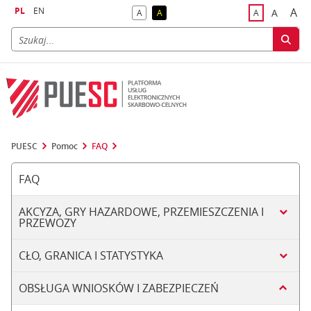
PL
EN
A
A
A
A
A
naj
większa
kontrast domyślny
kontrast żółty tekst na czarnym tle
domyślna czci
PUESC
Pomoc
FAQ
FAQ
AKCYZA, GRY HAZARDOWE, PRZEMIESZCZENIA I
PRZEWOZY
CŁO, GRANICA I STATYSTYKA
OBSŁUGA WNIOSKÓW I ZABEZPIECZEŃ