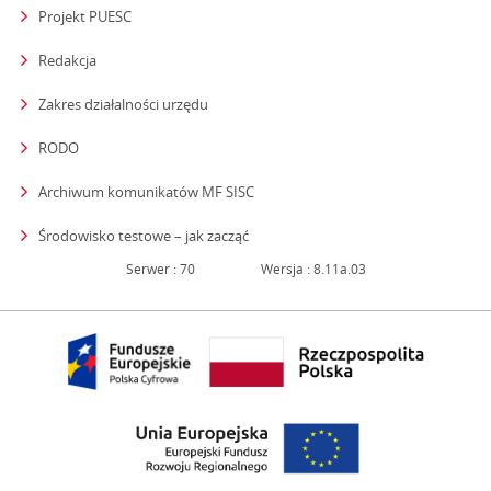
Projekt PUESC
Redakcja
strona otwiera się w nowym oknie
Zakres działalności urzędu
RODO
Archiwum komunikatów MF SISC
strona otwiera się w nowym oknie
Środowisko testowe – jak zacząć
Serwer : 70
Wersja : 8.11a.03