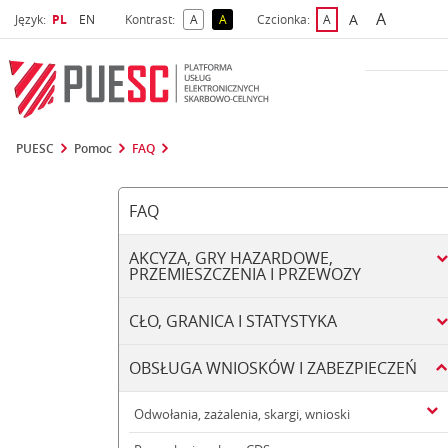
A
Wybrany język
Wybierz język
A
Język:
PL
EN
Kontrast:
A
A
Czcionka:
A
najwięks
większa czcio
kontrast domyślny
kontrast żółty tekst na czarnym tle
domyślna czcionka
PUESC
Pomoc
FAQ
FAQ
AKCYZA, GRY HAZARDOWE,
PRZEMIESZCZENIA I PRZEWOZY
CŁO, GRANICA I STATYSTYKA
OBSŁUGA WNIOSKÓW I ZABEZPIECZEŃ
Odwołania, zażalenia, skargi, wnioski