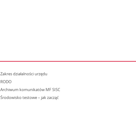
strona otwiera się w nowym oknie
Zakres działalności urzędu
RODO
Archiwum komunikatów MF SISC
strona otwiera się w nowym oknie
Środowisko testowe – jak zacząć