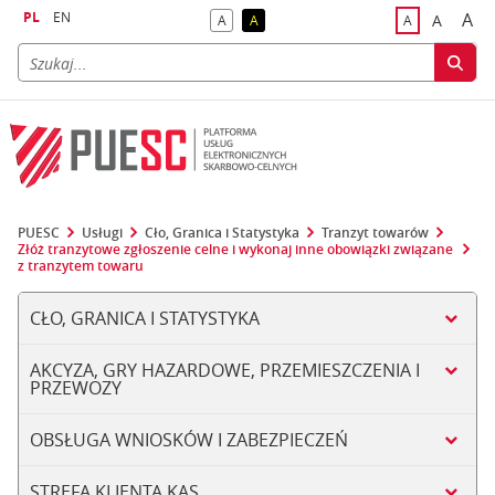
PL
EN
A
A
A
A
A
naj
większa
kontrast domyślny
kontrast żółty tekst na czarnym tle
domyślna czci
PUESC
Usługi
Cło, Granica i Statystyka
Tranzyt towarów
Złóż tranzytowe zgłoszenie celne i wykonaj inne obowiązki związane
z tranzytem towaru
CŁO, GRANICA I STATYSTYKA
AKCYZA, GRY HAZARDOWE, PRZEMIESZCZENIA I
PRZEWOZY
OBSŁUGA WNIOSKÓW I ZABEZPIECZEŃ
STREFA KLIENTA KAS