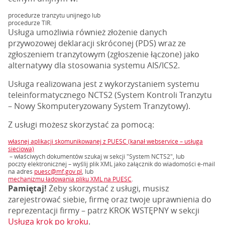
procedurze tranzytu unijnego lub
procedurze TIR.
Usługa umożliwia również złożenie danych
przywozowej deklaracji skróconej (PDS) wraz ze
zgłoszeniem tranzytowym (zgłoszenie łączone) jako
alternatywy dla stosowania systemu AIS/ICS2.
Usługa realizowana jest z wykorzystaniem systemu
teleinformatycznego NCTS2 (System Kontroli Tranzytu
– Nowy Skomputeryzowany System Tranzytowy).
Z usługi możesz skorzystać za pomocą:
własnej aplikacji skomunikowanej z PUESC (kanał webservice – usługa
sieciowa)
– właściwych dokumentów szukaj w sekcji "System NCTS2", lub
poczty elektronicznej – wyślij plik XML jako załącznik do wiadomości e-mail
na adres
puesc@mf.gov.pl
, lub
mechanizmu ładowania pliku XML na PUESC
.
Pamiętaj!
Żeby skorzystać z usługi, musisz
zarejestrować siebie, firmę oraz twoje uprawnienia do
reprezentacji firmy – patrz KROK WSTĘPNY w sekcji
Usługa krok po kroku
.