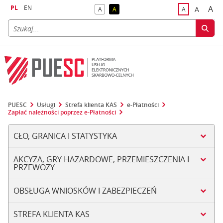
PL
EN
A
A
A
A
A
naj
większa
kontrast domyślny
kontrast żółty tekst na czarnym tle
domyślna czci
PUESC
Usługi
Strefa klienta KAS
e-Płatności
Zapłać należności poprzez e-Płatności
CŁO, GRANICA I STATYSTYKA
AKCYZA, GRY HAZARDOWE, PRZEMIESZCZENIA I
PRZEWOZY
OBSŁUGA WNIOSKÓW I ZABEZPIECZEŃ
STREFA KLIENTA KAS