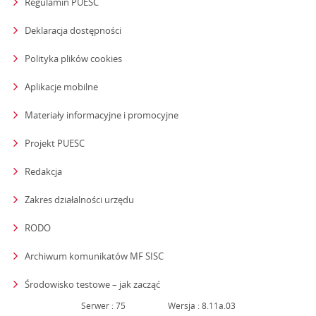
Regulamin PUESC
Deklaracja dostępności
Polityka plików cookies
Aplikacje mobilne
Materiały informacyjne i promocyjne
Projekt PUESC
Redakcja
strona otwiera się w nowym oknie
Zakres działalności urzędu
RODO
Archiwum komunikatów MF SISC
strona otwiera się w nowym oknie
Środowisko testowe – jak zacząć
Serwer : 75
Wersja : 8.11a.03