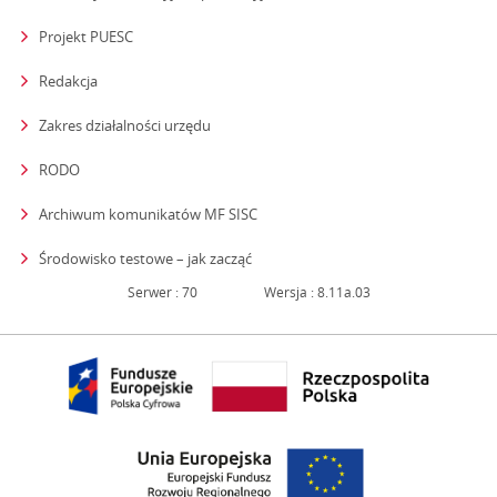
Projekt PUESC
Redakcja
strona otwiera się w nowym oknie
Zakres działalności urzędu
RODO
Archiwum komunikatów MF SISC
strona otwiera się w nowym oknie
Środowisko testowe – jak zacząć
Serwer : 70
Wersja : 8.11a.03