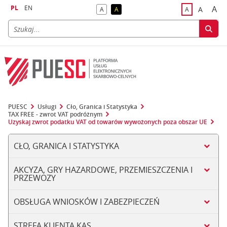
PL
EN
A
A
A
A
A
naj
większa
kontrast domyślny
kontrast żółty tekst na czarnym tle
domyślna czci
PUESC
Usługi
Cło, Granica i Statystyka
TAX FREE - zwrot VAT podróżnym
Uzyskaj zwrot podatku VAT od towarów wywożonych poza obszar UE
CŁO, GRANICA I STATYSTYKA
AKCYZA, GRY HAZARDOWE, PRZEMIESZCZENIA I
PRZEWOZY
OBSŁUGA WNIOSKÓW I ZABEZPIECZEŃ
STREFA KLIENTA KAS