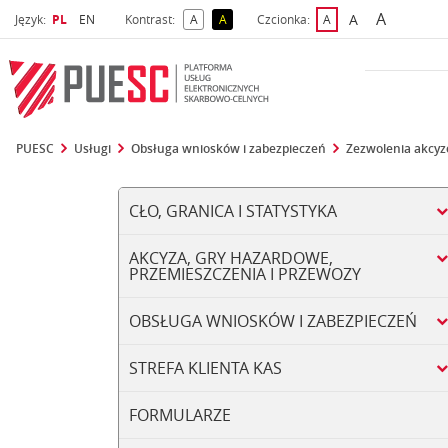
A
Wybrany język
Wybierz język
A
Język:
PL
EN
Kontrast:
A
A
Czcionka:
A
najwięks
większa czcio
kontrast domyślny
kontrast żółty tekst na czarnym tle
domyślna czcionka
PUESC
Usługi
Obsługa wniosków i zabezpieczeń
Zezwolenia akcy
CŁO, GRANICA I STATYSTYKA
AKCYZA, GRY HAZARDOWE,
PRZEMIESZCZENIA I PRZEWOZY
OBSŁUGA WNIOSKÓW I ZABEZPIECZEŃ
STREFA KLIENTA KAS
FORMULARZE