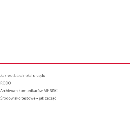
strona otwiera się w nowym oknie
Zakres działalności urzędu
RODO
Archiwum komunikatów MF SISC
strona otwiera się w nowym oknie
Środowisko testowe – jak zacząć