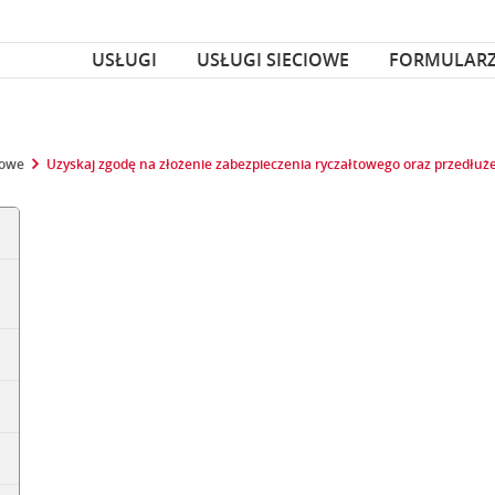
za czcionka
nka
USŁUGI
USŁUGI SIECIOWE
FORMULAR
zowe
Uzyskaj zgodę na złożenie zabezpieczenia ryczałtowego oraz przedłuż