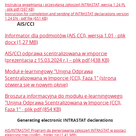
Instrukcja wypełniania i przesyłania zgłoszeń INTRASTAT, wersja 1.24 PL
- plik pdf (597 KB)
Instruction for completion and sending of INTRASTAT declarations version
1.24 EN - pdf file (651 KB)
AIS/CCI
Informator dla podmiotów (AIS CCI), wersja 1.01 - plik
docx (1,27 MB)
AIS/CCI odprawa scentralizowana w imporcie
(prezentacja z 15.03.2024 r.) – plik pdf (438 KB)
Moduł e-learningowy "Unijna Odprawa
Scentralizowana w Imporcie (CCI), Faza 1" (strona
otwiera się w nowym oknie)
Broszura informacyjna do modułu e-learningowego
"Unijna Odprawa Scentralizowana w Imporcie (CCI),
Faza 1" - plik pdf (854 KB)
Generating electronic INTRASTAT declarations
AIS/INTRASTAT Program do generowania zgłoszeń INTRASTAT w postaci
elektronicznej (ist@t) - folder zip (1,41 MB)