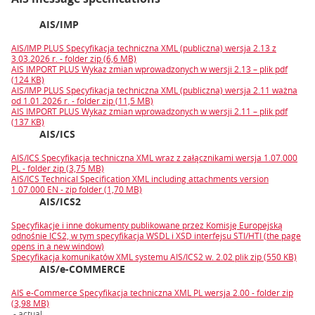
AIS/IMP
AIS/IMP PLUS Specyfikacja techniczna XML (publiczna) wersja 2.13 z
3.03.2026 r. - folder zip (6,6 MB)
AIS IMPORT PLUS Wykaz zmian wprowadzonych w wersji 2.13 – plik pdf
(124 KB)
AIS/IMP PLUS Specyfikacja techniczna XML (publiczna) wersja 2.11 ważna
od 1.01.2026 r. - folder zip (11,5 MB)
AIS IMPORT PLUS Wykaz zmian wprowadzonych w wersji 2.11 – plik pdf
(137 KB)
AIS/ICS
AIS/ICS Specyfikacja techniczna XML wraz z załącznikami wersja 1.07.000
PL - folder zip (3,75 MB)
AIS/ICS Technical Specification XML including attachments version
1.07.000 EN - zip folder (1,70 MB)
AIS/ICS2
Specyfikacje i inne dokumenty publikowane przez Komisję Europejską
odnośnie ICS2, w tym specyfikacja WSDL i XSD interfejsu STI/HTI (the page
opens in a new window)
Specyfikacja komunikatów XML systemu AIS/ICS2 w. 2.02 plik zip (550 KB)
AIS/e-COMMERCE
AIS e-Commerce Specyfikacja techniczna XML PL wersja 2.00 - folder zip
(3,98 MB)
- actual