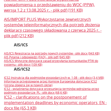
powiadomienia o przedstawieniu do WOC (PPW),
wersja 1.2 z 13.08.2025 r. - plik pdf (191 KB)
AIS/IMPORT PLUS Wykorzystanie zewnętrznych
systemów teleinformatycznych dla potrzeb złożenia
deklaracji czasowego składowania z czerwca 2025 r. -
plik pdf (212 KB)
AIS/ICS
AIS/ICS Rejestracja na potrzeby nowych systemów - plik docx (943 KB)
AIS Pytania i odpowiedzi (FAQ) - plik pdf (945 KB)
AIS/ICS Wytyczne dotyczące zasad przesyłania komunikatów PTW do
systemu - plik docx (109 KB)
AIS/ICS2
ICS2 Instrukcja dla podmiotów gospodarczych w. 1.08 - plik docx (3,4 MB)
Informacje przygotowane przez Komisję Europejską dotyczące ICS2
(strona otwiera się w nowym oknie)
ICS2 - wyjaśnienia dotyczące przesunięcia terminów wdrożenia przez
podmioty gospodarcze_PL - plik docx (68,6 KB)
ICS2 – clarifications on the postponement of
implementation deadlines by economic operators_EN -
docx file (65,3 KB)