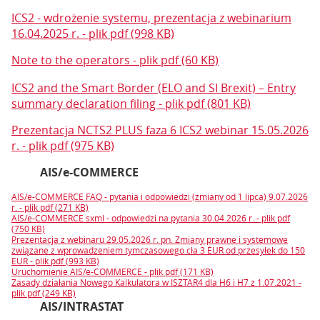
ICS2 - wdrożenie systemu, prezentacja z webinarium
16.04.2025 r. - plik pdf (998 KB)
Note to the operators - plik pdf (60 KB)
ICS2 and the Smart Border (ELO and SI Brexit) – Entry
summary declaration filing - plik pdf (801 KB)
Prezentacja NCTS2 PLUS faza 6 ICS2 webinar 15.05.2026
r. - plik pdf (975 KB)
AIS/e-COMMERCE
AIS/e-COMMERCE FAQ - pytania i odpowiedzi (zmiany od 1 lipca) 9.07.2026
r. - plik pdf (271 KB)
AIS/e-COMMERCE sxml - odpowiedzi na pytania 30.04.2026 r. - plik pdf
(750 KB)
Prezentacja z webinaru 29.05.2026 r. pn. Zmiany prawne i systemowe
związane z wprowadzeniem tymczasowego cła 3 EUR od przesyłek do 150
EUR - plik pdf (993 KB)
Uruchomienie AIS/e-COMMERCE - plik pdf (171 KB)
Zasady działania Nowego Kalkulatora w ISZTAR4 dla H6 i H7 z 1.07.2021 -
plik pdf (249 KB)
AIS/INTRASTAT