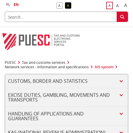
PL
EN
A
A
A
A
A
Big
Bigger F
Default Contrast
Reversed Contrast
Default Font S
PUESC
Tax and customs services
Network services - information and specifications
AIS system
CUSTOMS, BORDER AND STATISTICS
EXCISE DUTIES, GAMBLING, MOVEMENTS AND
TRANSPORTS
HANDLING OF APPLICATIONS AND
GUARANTEES
KAS (NATIONAL REVENUE ADMINISTRATION)