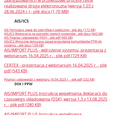
zaangażowanych w przywozowe procesy celne
realizowane drogą elektroniczną (wersja 1.03 z
28.06.2024 r.) - plik docx (1,70 MB)
AIS/ICS
AIS Formularz uwag do specyfikacji publicznej - plik doc (172 KB)
AIS/ICS Rejestracja na potrzeby nowych systemów - plik docx (943 KB)
AIS Pytania i odpowiedzi (FAQ) - plik pdf (945 KB)
AIS/ICS Wytyczne dotyczące zasad przesyłania komunikatów PTW do
systemu - plik docx (109 KB)
AIS/IMPORT PLUS - wdrożenie systemu, prezentacja z
webinarium 16.04.2025 r. - plik pdf (729 KB)
CERTEX - prezentacja z webinarium 16.04.2025 r. - plik
pdf (543 KB)
Pytania i odpowiedzi z webinaru 16.04.2025 r. - plik pdf (232 KB)
DSK i PPW
AIS/IMPORT PLUS Instrukcja wypełniania deklaracji do
czasowego składowania (DSK), wersja 1.3 z 13.08.2025
r. - plik pdf (280 KB)
AIS/IMPORT PLUS Instrukcja wypełniania