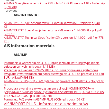
AIS/IMP Specyfikacja techniczna XML dla H6 i H7 PL wersja 1.02 - folder zip
(3,78 MB)
- previous
AIS/INTRASTAT
AIS/INTRASTAT pliki schematów XSD komunikatów XML - folder zip (348
KB)
AIS/INTRASTAT Specyfikacja techniczna XML wersja 1.14.000 PL - plik pdf
(781 KB)
AIS/INTRASTAT Technical Specification XML version 1.14.000 - pdf file (778
KB)
AIS information materials
AIS/IMP
Informacja o wdrożeniu cła 3 EUR i projekt zmian Instrukcji wypełniania
zgłoszeń celnych - plik docx (1,11 MB)
Prezentacja z webinaru 29.05.2026 r. pn. Zmiany prawne i systemowe
związane z wprowadzeniem tymczasowego cła 3 EUR od przesyłek do 150
EUR - plik pdf (993 KB)
AIS/IMPORT PLUS (CCI) - FAQ pytania i odpowiedzi 6.08.2026 r. - plik pdf (2
MB)
Procedura awaryjna z wykorzystaniem aplikacji KOMUNIKATOR+ w
przypadkach niedostępności systemów AIS/IMPORT PLUS, AES/ECS2 PLUS
oraz NCTS2 PLUS - plik pdf (287 KB)
Formularz FAQ system AIS/IMP PLUS (CCI) - plik docx (56 KB)
AIS/IMPORT PLUS - Informator dla podmiotów