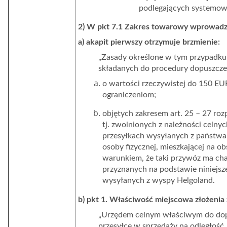
podlegających systemowi
2) W pkt 7.1 Zakres towarowy wprowadza
a) akapit pierwszy otrzymuje brzmienie:
„Zasady określone w tym przypadku
składanych do procedury dopuszcze
o wartości rzeczywistej do 150 EU
ograniczeniom;
objętych zakresem art. 25 – 27 ro
tj. zwolnionych z należności celn
przesyłkach wysyłanych z państwa t
osoby fizycznej, mieszkającej na ob
warunkiem, że taki przywóz ma ch
przyznanych na podstawie niniejsze
wysyłanych z wyspy Helgoland.
b) pkt 1.
Właściwość miejscowa złożenia 
„Urzędem celnym właściwym do do
przesyłce w sprzedaży na odległość