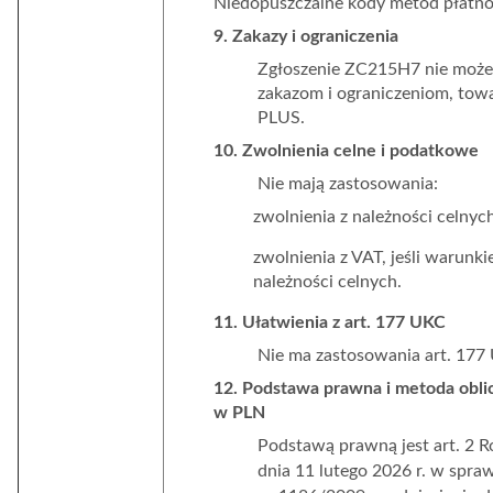
Niedopuszczalne kody metod płatności
9. Zakazy i ograniczenia
Zgłoszenie ZC215H7 nie moż
zakazom i ograniczeniom, towa
PLUS.
10. Zwolnienia celne i podatkowe
Nie mają zastosowania
:
zwolnienia z należności celnyc
z
wolnienia z VAT, jeśli warunki
należności celnych.
11. Ułatwienia z art. 177 UKC
Nie ma zastosowania art. 177
12.
Podstawa prawna i metoda obli
w PLN
Podstawą prawną jest art. 2 
dnia 11 lutego 2026 r. w spra