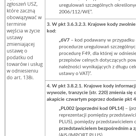
zgłoszeń USZ,
uregulowań szczególnych określonyc
które zaczną
2006/112/WE”.
obowiązywać w
terminie
3. W pkt 3.6.3.2.3. Krajowe kody zwolnień
wejścia w życie
kod:
ustawy
„
6V7
– kod podawany w przypadku o
zmieniającej
procedurze uregulowań szczególnyc
ustawę o
procedurę F49, dla której w odniesi
podatku od
przepisów celnych dotyczących pow
towarów i usług
należności wynikających z długu celne
w odniesieniu
ustawy o VAT)”.
do art. 138i.
4. W pkt 3.8.2.1. Krajowe kody informac
wywozie, tranzycie (str. 220) zmienia się
akapicie czwartym poprzez dodanie pkt 
„PL002
(poprzedni kod 0PL14)
–
(pr
reprezentacji pomiędzy przedstawi
PLUS), pomiędzy przedstawicielem 
przedstawicielem bezpośrednim a z
(AIS/IMPORT PLUS).