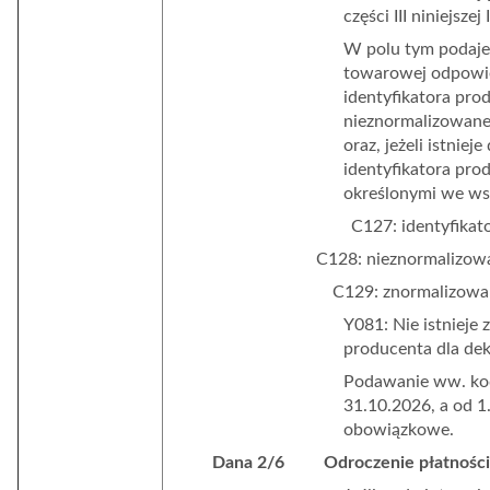
części III niniejszej 
W polu tym podaje
towarowej odpowied
i
dentyfikatora pro
nieznormalizowane
oraz, jeżeli istnie
identyfikatora pr
określonymi we wstę
C127: identyfika
C128: nieznormalizowa
C129: znormalizowan
Y081: Nie istnieje
producenta dla de
Podawanie ww. kod
31.10.2026, a od 1.
obowiązkowe.
Dana 2/6 Odroczenie płatności