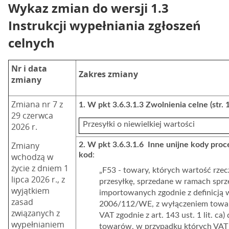
Wykaz zmian do wersji 1.3
Instrukcji wypełniania zgłoszeń
celnych
Nr i data
Zakres zmiany
zmiany
Zmiana nr 7 z
1. W pkt 3.6.3.1.3 Zwolnienia celne
(str.
29 czerwca
Przesyłki o niewielkiej wartości
2026 r.
Zmiany
2. W pkt 3.6.3.1.6 Inne unijne kody proc
kod
:
wchodzą w
życie z dniem 1
„F53 - towary, których wartość rze
lipca 2026 r., z
przesyłkę, sprzedane w ramach spr
wyjątkiem
importowanych zgodnie z definicją w
zasad
2006/112/WE, z wyłączeniem towaró
związanych z
VAT zgodnie z art. 143 ust. 1 lit. 
wypełnianiem
towarów, w przypadku których VAT