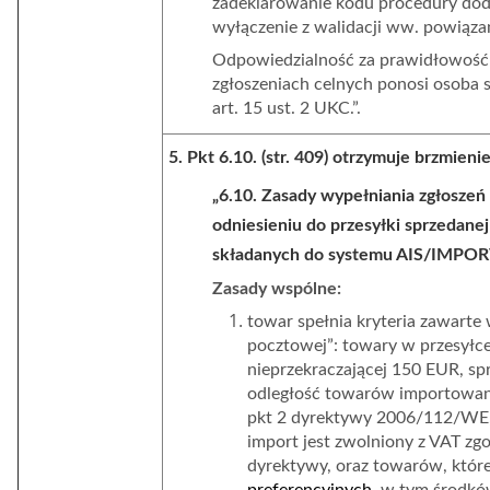
zadeklarowanie kodu procedury doda
wyłączenie z walidacji ww. powiąza
Odpowiedzialność za prawidłowość
zgłoszeniach celnych ponosi osoba s
art. 15 ust. 2 UKC.”.
5. Pkt 6.10. (str. 409) otrzymuje brzmienie
„6.10. Zasady wypełniania zgłoszeń
odniesieniu do przesyłki sprzedane
składanych do systemu AIS/IMPO
Zasady wspólne:
towar spełnia kryteria zawarte 
pocztowej”: towary w przesyłce
nieprzekraczającej 150 EUR, s
odległość towarów importowanyc
pkt 2 dyrektywy 2006/112/WE,
import jest zwolniony z VAT zgodn
dyrektywy, oraz towarów, które