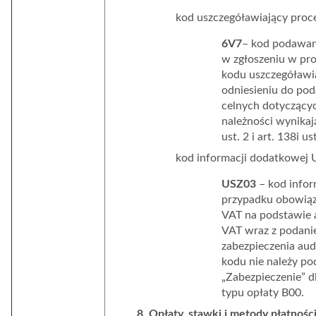
kod uszczegóławiający proc
6V7
– kod podawan
w zgłoszeniu w pr
kodu uszczegóławia
odniesieniu do pod
celnych dotyczący
należności wynikają
ust. 2 i art. 138i u
kod informacji dodatkowej 
USZ03
– kod infor
przypadku obowiązk
VAT na podstawie a
VAT wraz z podan
zabezpieczenia au
kodu nie należy p
„Zabezpieczenie” d
typu opłaty B00.
8. Opłaty, stawki i metody płatnośc