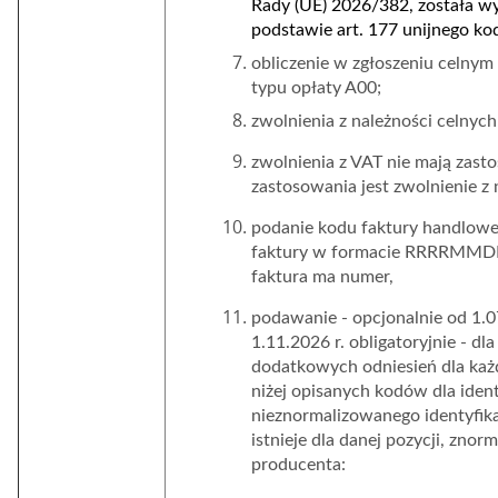
Rady (UE) 2026/382, została wy
podstawie art. 177 unijnego kod
obliczenie w zgłoszeniu celnym
typu opłaty A00;
zwolnienia z należności celnych
zwolnienia z VAT nie mają zast
zastosowania jest zwolnienie z 
podanie kodu faktury handlowe
faktury w formacie RRRRMMDD i
faktura ma numer,
podawanie - opcjonalnie
od 1.0
1.11.2026 r. obligatoryjnie -
dla
dodatkowych odniesień
dla ka
niżej opisanych kodów dla
i
dent
nieznormalizowanego identyfika
istnieje dla danej pozycji, zno
producenta
: