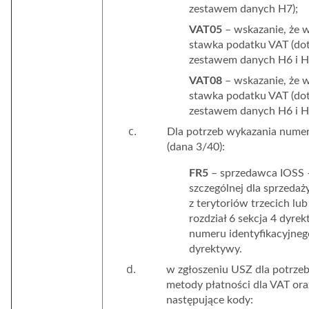
zestawem danych H7);
VAT05
– wskazanie, że 
stawka podatku VAT (dot
zestawem danych H6 i H
VAT08
– wskazanie, że 
stawka podatku VAT (dot
zestawem danych H6 i H
Dla potrzeb wykazania nume
(dana 3/40):
FR5
– sprzedawca IOSS –
szczególnej dla sprzeda
z terytoriów trzecich lub
rozdział 6 sekcja 4 dyr
numeru identyfikacyjneg
dyrektywy.
w zgłoszeniu USZ dla potrze
metody płatności dla VAT oraz
następujące kody: