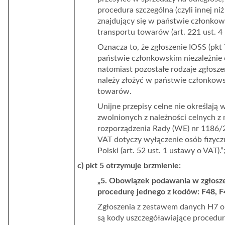
procedura szczególna (czyli innej ni
znajdujący się w państwie członkow
transportu towarów (art. 221 ust. 
Oznacza to, że zgłoszenie IOSS (pk
państwie członkowskim niezależnie o
natomiast pozostałe rodzaje zgłoszeń
należy złożyć w państwie członkows
towarów.
Unijne przepisy celne nie określają
zwolnionych z należności celnych z n
rozporządzenia Rady (WE) nr 1186/2
VAT dotyczy wyłączenie osób fizyc
Polski (art. 52 ust. 1 ustawy o VAT).”
c) pkt 5 otrzymuje brzmienie:
„5. Obowiązek podawania w zgłosz
procedurę jednego z kodów: F48, F
Zgłoszenia z zestawem danych H7 ob
są kody uszczegóławiające procedurę