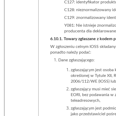
C127: identyfikator produk
C128: nieznormalizowany id
C129: znormalizowany ident
Y081: Nie istnieje znormali
producenta dla deklarowan
6.10.1. Towary zgłaszane z kodem 
W zgłoszeniu celnym IOSS składa
ponadto należy podać:
Dane zgłaszającego:
zgłaszającym jest osoba 
określonej w Tytule XII, 
2006/112/WE (IOSS) lub j
zgłaszający musi mieć si
EORI, bez podawania w z
teleadresowych,
zgłaszającym jest podmio
jako przedstawiciel pośr