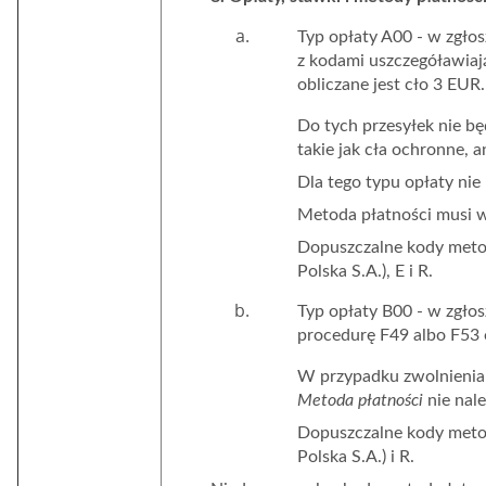
Typ opłaty A00 - w zgło
z kodami uszczegóławiaj
obliczane jest cło 3 EUR
Do tych przesyłek nie bę
takie jak cła ochronne
Dla tego typu opłaty nie
Metoda płatności musi w
Dopuszczalne kody metod 
Polska S.A.), E i R.
Typ opłaty B00 - w zgło
procedurę F49 albo F53 o
W przypadku zwolnienia 
Metoda płatności
nie nal
Dopuszczalne kody metod 
Polska S.A.) i R.