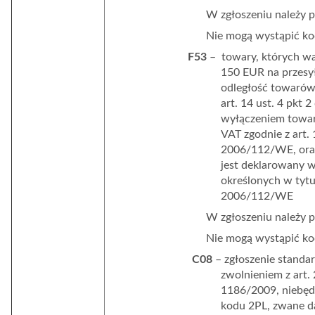
W zgłoszeniu należy 
Nie mogą wystąpić kod
F53
–
towary, których wa
150 EUR na przesy
odległość towarów
art. 14 ust. 4 pkt
wyłączeniem towar
VAT zgodnie z art. 
2006/112/WE, ora
jest deklarowany 
określonych w tytu
2006/112/WE
W zgłoszeniu należy 
Nie mogą wystąpić kod
C08
– zgłoszenie standa
zwolnieniem z art.
1186/2009, niebędą
kodu 2PL, zwane d