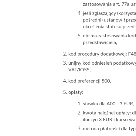
zastosowania art. 77a u
jeśli zgłaszający (korzys
pośredni) ustanowił prze
określenia statusu przed
nie ma zastosowania kod 
przedstawiciela,
kod procedury dodatkowej: F48;
unijny kod odniesień podatkow
VAT/IOSS,
kod preferencji 500,
opłaty:
stawka dla A00 - 3 EUR,
kwota należnej opłaty: d
iloczyn 3 EUR i kursu wal
metoda płatności dla typ