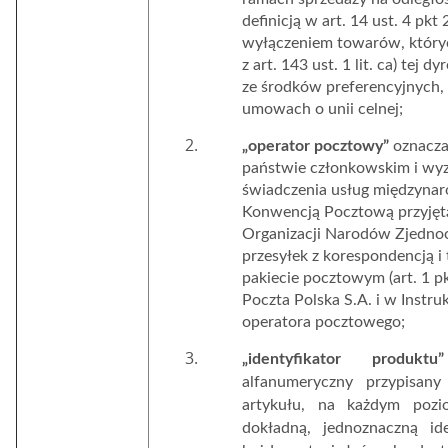
definicją w art. 14 ust. 4 p
wyłączeniem towarów, któryc
z art. 143 ust. 1 lit. ca) tej
ze środków preferencyjnych
umowach o unii celnej;
„operator pocztowy”
oznacza
państwie członkowskim i wy
świadczenia usług międzyn
Konwencją Pocztową przyjętą 
Organizacji Narodów Zjedno
przesyłek z korespondencją 
pakiecie pocztowym (art. 1 p
Poczta Polska S.A. i w Instru
operatora pocztowego;
„identyfikator produktu”
alfanumeryczny przypisany
artykułu, na każdym pozi
dokładną, jednoznaczną id