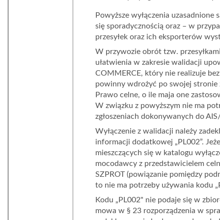
Powyższe wyłączenia uzasadnione są
się sporadycznością oraz – w przy
przesyłek oraz ich eksporterów wys
W przywozie obrót tzw. przesyłkami
ułatwienia w zakresie walidacji up
COMMERCE, który
nie realizuje b
powinny wdrożyć po swojej stronie 
Prawo celne, o ile maja one zastos
W związku z powyższym
nie ma po
zgłoszeniach dokonywanych do A
Wyłączenie z walidacji należy zade
informacji dodatkowej „
PL002
”. Je
mieszczących się w katalogu wyłąc
mocodawcy z przedstawicielem celn
SZPROT (powiązanie
pomiędzy pod
to nie ma potrzeby używania kodu „
Kodu „
PL002
" nie podaje się w zbio
mowa w
§ 23 rozporządzenia w spra