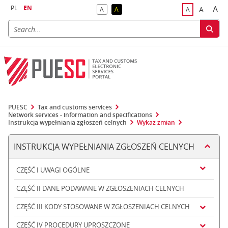
PL
EN
A
A
A
A
A
Big
Bigger F
Default Contrast
Reversed Contrast
Default Font S
PUESC
Tax and customs services
Network services - information and specifications
Instrukcja wypełniania zgłoszeń celnych
Wykaz zmian
INSTRUKCJA WYPEŁNIANIA ZGŁOSZEŃ CELNYCH
CZĘŚĆ I UWAGI OGÓLNE
CZĘŚĆ II DANE PODAWANE W ZGŁOSZENIACH CELNYCH
CZĘŚĆ III KODY STOSOWANE W ZGŁOSZENIACH CELNYCH
CZĘŚĆ IV PROCEDURY UPROSZCZONE