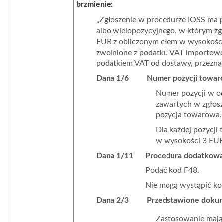
brzmienie:
„Zgłoszenie w procedurze IOSS
ma p
albo wielopozycyjnego, w którym zgł
EUR z obliczonym cłem w wysokości 
zwolnione z podatku VAT importowe
podatkiem VAT od dostawy, przeznac
Dana 1/6 Numer pozycji towar
Numer pozycji w od
zawartych w zgłosze
pozycja towarowa.
Dla każdej pozycji
w wysokości 3 EU
Dana 1/11 Procedura dodatkowa 
Podać kod F48.
Nie mogą wystąpić ko
Dana 2/3 Przedstawione dokumen
Zastosowanie maj