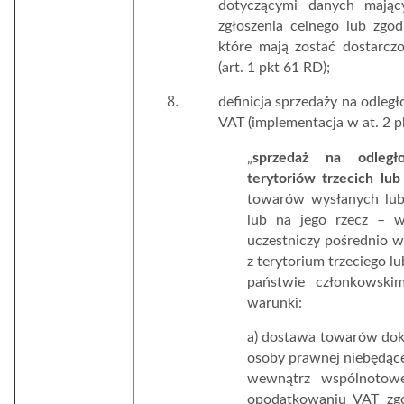
dotyczącymi danych mając
zgłoszenia celnego lub zg
które mają zostać dostarc
(art. 1 pkt 61 RD);
definicja sprzedaży na odległo
VAT (implementacja w at. 2 p
„
sprzedaż na odleg
terytoriów trzecich lub
towarów wysłanych lub
lub na jego rzecz – 
uczestniczy pośrednio w
z terytorium trzeciego 
państwie członkowskim
warunki:
a) dostawa towarów doko
osoby prawnej niebędące
wewnątrz wspólnotowe
opodatkowaniu VAT zgod