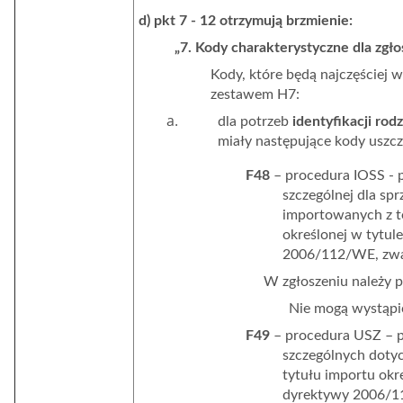
d) pkt 7 - 12 otrzymują brzmienie:
„7. Kody charakterystyczne dla zgł
Kody, które będą najczęściej 
zestawem H7:
dla potrzeb
identyfikacji rod
miały następujące kody uszcz
F48
– procedura IOSS - 
szczególnej dla sp
importowanych z te
określonej w tytule
2006/112/WE, zwa
W zgłoszeniu należy 
Nie mogą wystąpić
F49
– procedura USZ – 
szczególnych dotyc
tytułu importu okre
dyrektywy 2006/1