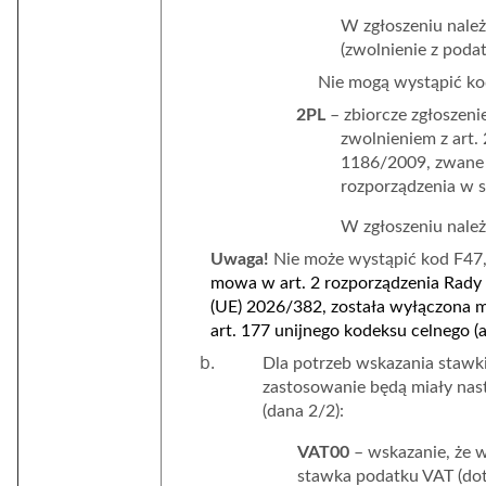
W zgłoszeniu nale
(zwolnienie z poda
Nie mogą wystąpić kod
2PL
– zbiorcze zgłoszeni
zwolnieniem z art.
1186/2009, zwane 
rozporządzenia w s
W zgłoszeniu nale
Uwaga!
Nie może wystąpić kod F47
mowa w art. 2 rozporządzenia Rady
(UE) 2026/382, została wyłączona m
art. 177 unijnego kodeksu celnego (a
Dla potrzeb wskazania stawk
zastosowanie będą miały nas
(dana 2/2):
VAT00
– wskazanie, że 
stawka podatku VAT (dot