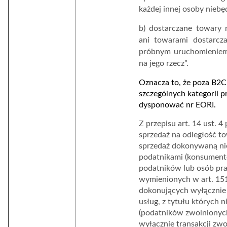
każdej innej osoby niebę
b) dostarczane towary 
ani towarami dostarcza
próbnym uruchomieniem 
na jego rzecz
”.
Oznacza to, że poza B2C
szczególnych kategorii 
dysponować nr EORI.
Z przepisu art. 14 ust. 4
sprzedaż na odległość 
sprzedaż dokonywaną nie
podatnikami (konsumentó
podatników lub osób pr
wymienionych w art. 15
dokonujących wyłącznie
usług, z tytułu których 
(podatników zwolnionyc
wyłącznie transakcji zw