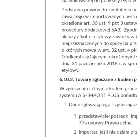
klasyfikowanej do podklasy PKD 20.4
Podstawa prawna do zwolnienia od
zawartego w importowanych perfu
określona art. 30 ust. 9 pkt 3 us
procedury dodatkowej 6A3). Zgodni
akcyzy alkohol etylowy zawarty 
nieprzeznaczonych do spożycia prze
o których mowa w art. 32 ust. 4 p
środkami skażającymi określonymi 
dnia 31 października 2018 r. w spr
etylowy.
6.10.2. Towary zgłaszane z kodem 
W zgłoszeniu celnym z kodem proc
systemu AIS/IMPORT PLUS ponadto
Dane zgłaszającego
- zgłaszając
przedstawiciel pośredni im
77a ustawy Prawo celne,
importer, jeśli nie działa p