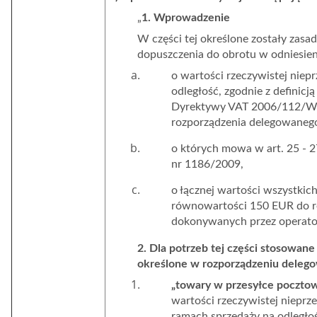
„
1. Wprowadzenie
W części tej określone zostały zasa
dopuszczenia do obrotu w odniesieni
o wartości rzeczywistej niep
odległość, zgodnie z definicją
Dyrektywy VAT 2006/112/WE,
rozporządzenia delegowaneg
o których mowa w art. 25 - 
nr 1186/2009,
o łącznej wartości wszystkic
równowartości 150 EUR do 
dokonywanych przez operato
2. Dla potrzeb tej części stosowane 
określone w rozporządzeniu deleg
„towary w przesyłce poczto
wartości rzeczywistej nieprz
ramach sprzedaży na odległ