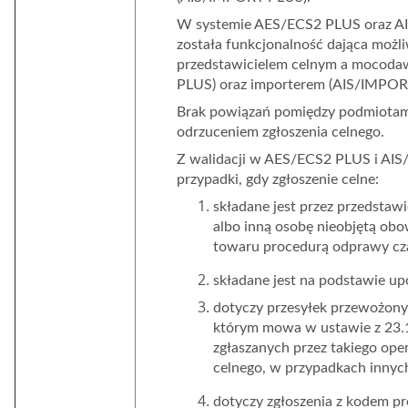
W systemie AES/ECS2 PLUS oraz 
została funkcjonalność dająca możl
przedstawicielem celnym a mocodaw
PLUS) oraz importerem (AIS/IMPOR
Brak powiązań pomiędzy podmiotam
odrzuceniem zgłoszenia celnego.
Z walidacji w AES/ECS2
PLUS
i AI
przypadki, gdy zgłoszenie celne:
składane jest przez przedstawi
albo inną osobę nieobjętą obo
towaru procedurą odprawy cz
składane jest na podstawie u
dotyczy przesyłek przewożony
którym mowa w ustawie z 23.
zgłaszanych przez takiego ope
celnego, w przypadkach innych 
dotyczy zgłoszenia z kodem p