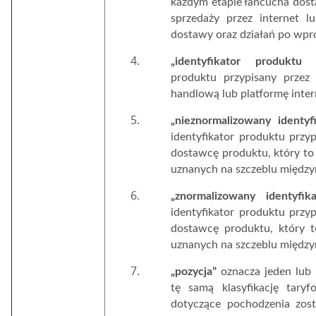
każdym etapie łańcucha dost
sprzedaży przez internet l
dostawy oraz działań po wpro
„identyfikator produktu 
produktu przypisany przez
handlową lub platformę inter
„nieznormalizowany identyf
identyfikator produktu przy
dostawcę produktu, który to 
uznanych na szczeblu między
„znormalizowany identyfi
identyfikator produktu przy
dostawcę produktu, który t
uznanych na szczeblu między
„pozycja”
oznacza jeden lub
tę samą klasyfikację taryf
dotyczące pochodzenia zos