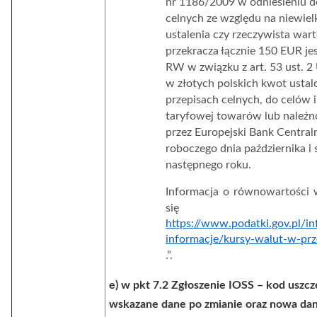
nr 1186/2009 w odniesieniu do
celnych ze względu na niewiel
ustalenia czy rzeczywista wa
przekracza łącznie 150 EUR jes
RW w związku z art. 53 ust. 
w złotych polskich kwot usta
przepisach celnych, do celów i
taryfowej towarów lub należno
przez Europejski Bank Centraln
roboczego dnia października i 
następnego roku.
Informacja o równowartości 
się na
https://www.podatki.gov.pl/in
informacje/kursy-walut-w-prz
.
”.
e) w pkt 7.2 Zgłoszenie IOSS – kod uszc
wskazane dane po zmianie oraz nowa dan