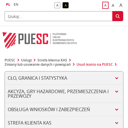
PL
EN
A
A
A
A
A
naj
większa
kontrast domyślny
kontrast żółty tekst na czarnym tle
domyślna czci
PUESC
Usługi
Strefa klienta KAS
Zmiany lub usuwanie danych i powiązań
Usuń konto na PUESC
CŁO, GRANICA I STATYSTYKA
AKCYZA, GRY HAZARDOWE, PRZEMIESZCZENIA I
PRZEWOZY
OBSŁUGA WNIOSKÓW I ZABEZPIECZEŃ
STREFA KLIENTA KAS