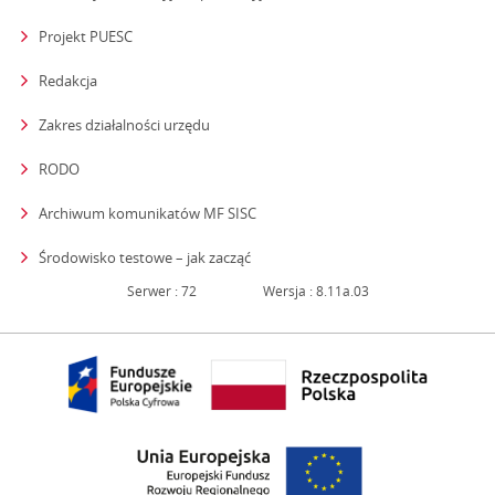
Projekt PUESC
Redakcja
strona otwiera się w nowym oknie
Zakres działalności urzędu
RODO
Archiwum komunikatów MF SISC
strona otwiera się w nowym oknie
Środowisko testowe – jak zacząć
Serwer : 72
Wersja : 8.11a.03