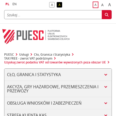
PL
EN
A
A
A
A
A
naj
większa
kontrast domyślny
kontrast żółty tekst na czarnym tle
domyślna czci
PUESC
Usługi
Cło, Granica i Statystyka
TAX FREE - zwrot VAT podróżnym
Uzyskaj zwrot podatku VAT od towarów wywożonych poza obszar UE
CŁO, GRANICA I STATYSTYKA
AKCYZA, GRY HAZARDOWE, PRZEMIESZCZENIA I
PRZEWOZY
OBSŁUGA WNIOSKÓW I ZABEZPIECZEŃ
STREFA KLIENTA KAS