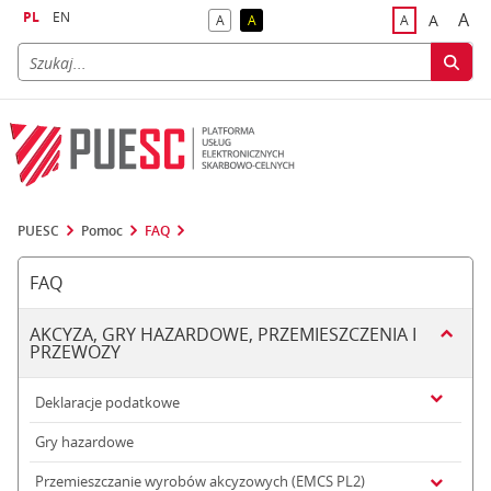
PL
EN
A
A
A
A
A
naj
większa
kontrast domyślny
kontrast żółty tekst na czarnym tle
domyślna czci
PUESC
Pomoc
FAQ
FAQ
AKCYZA, GRY HAZARDOWE, PRZEMIESZCZENIA I
PRZEWOZY
Deklaracje podatkowe
Gry hazardowe
Przemieszczanie wyrobów akcyzowych (EMCS PL2)