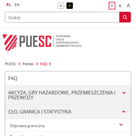
PL
EN
A
A
A
A
A
naj
większa
kontrast domyślny
kontrast żółty tekst na czarnym tle
domyślna czci
PUESC
Pomoc
FAQ
FAQ
AKCYZA, GRY HAZARDOWE, PRZEMIESZCZENIA I
PRZEWOZY
CŁO, GRANICA I STATYSTYKA
Odprawa graniczna