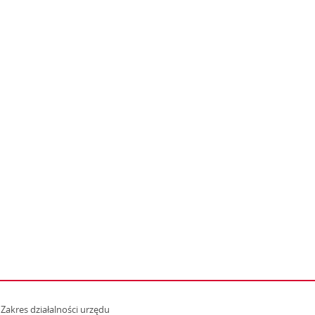
strona otwiera się w nowym oknie
Zakres działalności urzędu