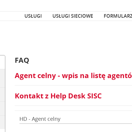
za czcionka
nka
USŁUGI
USŁUGI SIECIOWE
FORMULAR
FAQ
Agent celny - wpis na listę agent
Kontakt z Help Desk SISC
HD - Agent celny