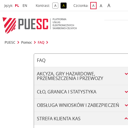
A
Wybrany język
Wybierz język
A
Język:
PL
EN
Kontrast:
A
A
Czcionka:
A
najwięks
większa czcio
kontrast domyślny
kontrast żółty tekst na czarnym tle
domyślna czcionka
PUESC
Pomoc
FAQ
FAQ
AKCYZA, GRY HAZARDOWE,
PRZEMIESZCZENIA I PRZEWOZY
CŁO, GRANICA I STATYSTYKA
OBSŁUGA WNIOSKÓW I ZABEZPIECZEŃ
STREFA KLIENTA KAS