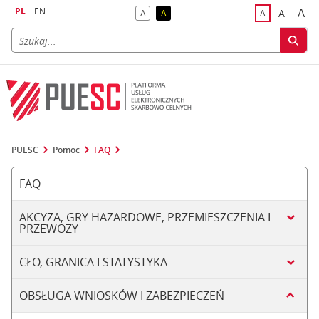
PL
EN
A
A
A
A
A
naj
większa
kontrast domyślny
kontrast żółty tekst na czarnym tle
domyślna czci
PUESC
Pomoc
FAQ
FAQ
AKCYZA, GRY HAZARDOWE, PRZEMIESZCZENIA I
PRZEWOZY
CŁO, GRANICA I STATYSTYKA
OBSŁUGA WNIOSKÓW I ZABEZPIECZEŃ