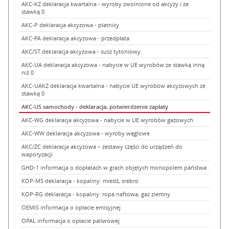
AKC-KZ deklaracja kwartalna - wyroby zwolnione od akcyzy i ze
stawką 0
AKC-P deklaracja akcyzowa - płatnicy
AKC-PA deklaracja akcyzowa - przedpłata
AKC/ST deklaracja akcyzowa - susz tytoniowy
AKC-UA deklaracja akcyzowa - nabycie w UE wyrobów ze stawką inną
niż 0
AKC-UAKZ deklaracja kwartalna - nabycie UE wyrobów akcyzowych ze
stawką 0
AKC-US samochody - deklaracja, potwierdzenie zapłaty
AKC-WG deklaracja akcyzowa - nabycie w UE wyrobów gazowych
AKC-WW deklaracja akcyzowa - wyroby węglowe
AKC/ZC deklaracja akcyzowa – zestawy części do urządzeń do
waporyzacji
GHD-1 informacja o dopłatach w grach objętych monopolem państwa
KOP-MS deklaracja - kopaliny: miedź, srebro
KOP-RG deklaracja - kopaliny: ropa naftowa, gaz ziemny
OEMIS informacja o opłacie emisyjnej
OPAL informacja o opłacie paliwowej