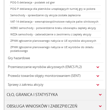
POG-5 deklaracja - podatek od gier
POG-P deklaracja dla płatników urządzających turniej gry w pokera
Samochody - sprawdzanie czy akcyza została zapłacona
VAT-14 deklaracja - wewnątrzwspólnotowe nabycie paliw silnikowych
WZBO samochody - potwierdzenie braku obowiązku zapłaty akcyzy
WZZA samochody - zaświadczenie o zwolnieniu z zapłaty akcyzy
ZPNW zgłoszenie planowanego nabycia w UE wyrobów akcyzowych
ZPNW zgłoszenie planowanego nabycia w UE wyrobów do składu
podatkowego
Gry hazardowe
Przemieszczanie wyrobów akcyzowych (EMCS PL2)
Przewóz towarów objęty monitorowaniem (SENT)
Sprawy z zakresu akcyzy
CŁO, GRANICA I STATYSTYKA
OBSŁUGA WNIOSKÓW I ZABEZPIECZEŃ