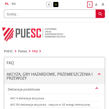
PL
EN
A
A
A
A
A
naj
większa
kontrast domyślny
kontrast żółty tekst na czarnym tle
domyślna czci
PUESC
Pomoc
FAQ
FAQ
AKCYZA, GRY HAZARDOWE, PRZEMIESZCZENIA I
PRZEWOZY
Deklaracje podatkowe
AKC-4 deklaracja akcyzowa
AKC-EN deklaracja akcyzowa - nabycie w UE energii elektrycznej