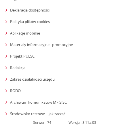
Deklaracja dostępności
Polityka plików cookies
Aplikacje mobilne
Materiały informacyjne i promocyjne
Projekt PUESC
Redakcja
strona otwiera się w nowym oknie
Zakres działalności urzędu
RODO
Archiwum komunikatów MF SISC
strona otwiera się w nowym oknie
Środowisko testowe – jak zacząć
Serwer : 74
Wersja : 8.11a.03