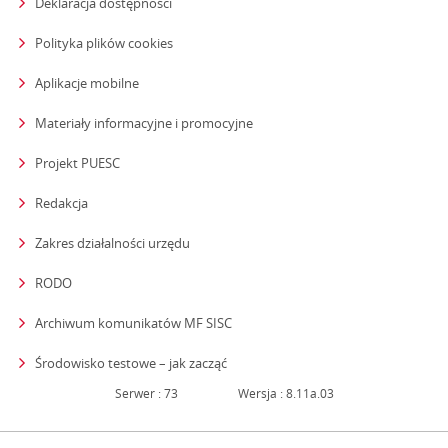
Deklaracja dostępności
Polityka plików cookies
Aplikacje mobilne
Materiały informacyjne i promocyjne
Projekt PUESC
Redakcja
strona otwiera się w nowym oknie
Zakres działalności urzędu
RODO
Archiwum komunikatów MF SISC
strona otwiera się w nowym oknie
Środowisko testowe – jak zacząć
Serwer : 73
Wersja : 8.11a.03