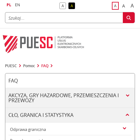
PL
EN
A
A
A
A
A
naj
większa
kontrast domyślny
kontrast żółty tekst na czarnym tle
domyślna czci
PUESC
Pomoc
FAQ
FAQ
AKCYZA, GRY HAZARDOWE, PRZEMIESZCZENIA I
PRZEWOZY
CŁO, GRANICA I STATYSTYKA
Odprawa graniczna