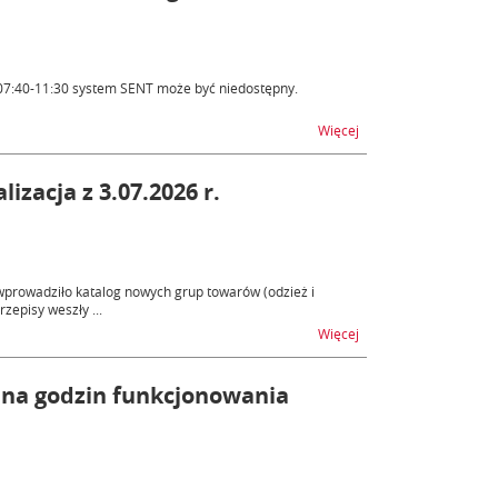
. 07:40-11:30 system SENT może być niedostępny.
na temat SENT - proce
Więcej
izacja z 3.07.2026 r.
wprowadziło katalog nowych grup towarów (odzież i
episy weszły ...
na temat Odzież i obuw
Więcej
ana godzin funkcjonowania