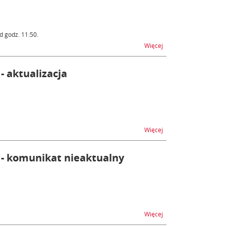
d godz. 11:50.
na temat Utrudnienia 
Więcej
- aktualizacja
na temat SENT-GEO pra
Więcej
 - komunikat nieaktualny
na temat SENT-GEO pra
Więcej