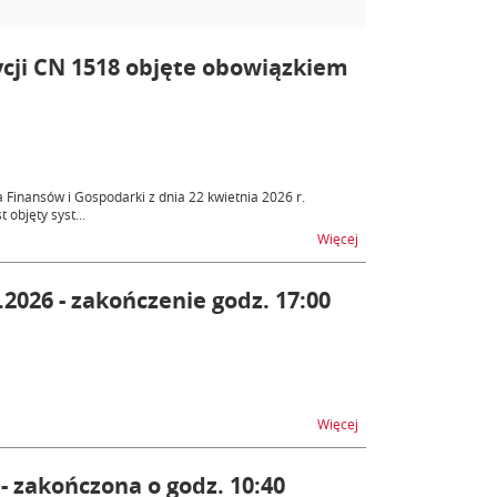
ycji CN 1518 objęte obowiązkiem
 Finansów i Gospodarki z dnia 22 kwietnia 2026 r.
objęty syst...
na temat Zmiany w sys
Więcej
2026 - zakończenie godz. 17:00
na temat SENT - proce
Więcej
 - zakończona o godz. 10:40