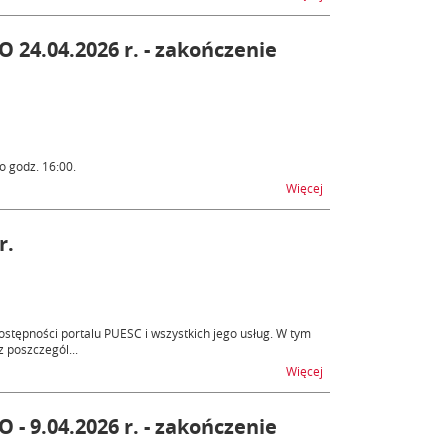
24.04.2026 r. - zakończenie
o godz. 16:00.
na temat Utrudnienia 
Więcej
r.
tępności portalu PUESC i wszystkich jego usług. W tym
 poszczegól...
na temat Niedostępnoś
Więcej
- 9.04.2026 r. - zakończenie