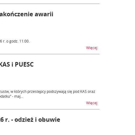
zakończenie awarii
r. o godz. 11:00.
na temat Ogłoszenie a
Więcej
KAS i PUESC
ustw, w których przestępcy podszywają się pod KAS oraz
atku” - maj...
na temat Próby oszus
Więcej
r. - odzież i obuwie