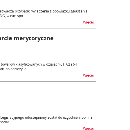
prowadza przypadki wyłączenia z obowiązku zgłaszania
DG, w tym spó...
na temat Zmiany w sys
Więcej
arcie merytoryczne
towarów klasyfikowanych w działach 61, 62 i 64
i do odzieży, o...
na temat Odzież i obu
Więcej
egislacyjnego udostępniony został do uzgodnień, opinii i
podar...
na temat Projekt zmia
Więcej