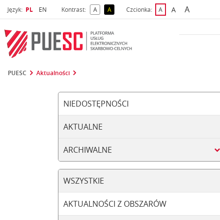
A
Wybrany język
Wybierz język
A
Język:
PL
EN
Kontrast:
A
A
Czcionka:
A
najwięks
większa czcio
kontrast domyślny
kontrast żółty tekst na czarnym tle
domyślna czcionka
PUESC
Aktualności
NIEDOSTĘPNOŚCI
AKTUALNE
ARCHIWALNE
WSZYSTKIE
AKTUALNOŚCI Z OBSZARÓW