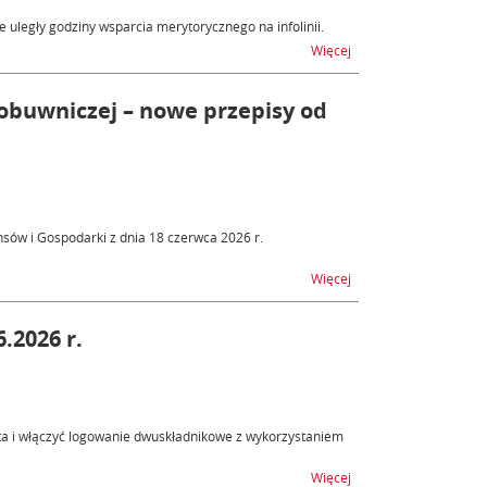
 uległy godziny wsparcia merytorycznego na infolinii.
na temat Odzież i obu
Więcej
obuwniczej – nowe przepisy od
sów i Gospodarki z dnia 18 czerwca 2026 r.
na temat Zmiany w SEN
Więcej
.2026 r.
a i włączyć logowanie dwuskładnikowe z wykorzystaniem
na temat Nowe funkcjo
Więcej