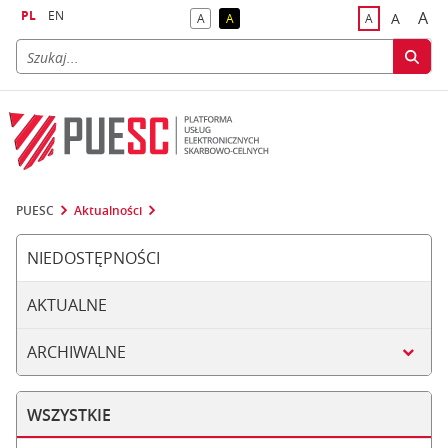
PL
EN
A
A
A
A
A
naj
większa
kontrast domyślny
kontrast żółty tekst na czarnym tle
domyślna czci
PUESC
Aktualności
NIEDOSTĘPNOŚCI
AKTUALNE
ARCHIWALNE
WSZYSTKIE