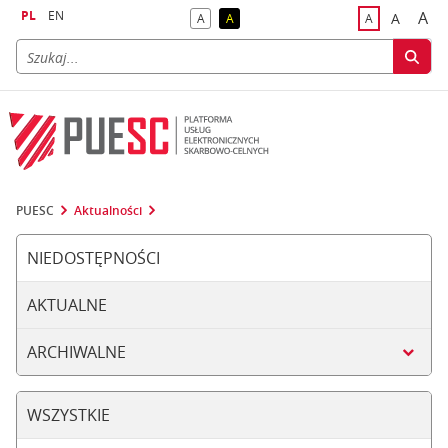
PL
EN
A
A
A
A
A
naj
większa
kontrast domyślny
kontrast żółty tekst na czarnym tle
domyślna czci
PUESC
Aktualności
NIEDOSTĘPNOŚCI
AKTUALNE
ARCHIWALNE
WSZYSTKIE