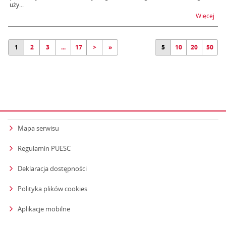
uży...
na t
Więcej
1
2
3
...
17
>
»
5
10
20
50
Mapa serwisu
Regulamin PUESC
Deklaracja dostępności
Polityka plików cookies
Aplikacje mobilne