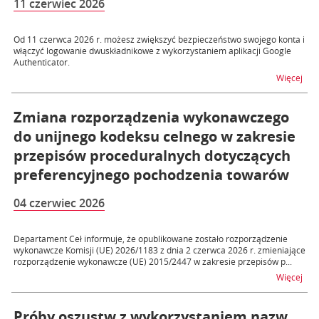
11 czerwiec 2026
Od 11 czerwca 2026 r. możesz zwiększyć bezpieczeństwo swojego konta i
włączyć logowanie dwuskładnikowe z wykorzystaniem aplikacji Google
Authenticator.
na t
Więcej
Zmiana rozporządzenia wykonawczego
do unijnego kodeksu celnego w zakresie
przepisów proceduralnych dotyczących
preferencyjnego pochodzenia towarów
04 czerwiec 2026
Departament Ceł informuje, że opublikowane zostało rozporządzenie
wykonawcze Komisji (UE) 2026/1183 z dnia 2 czerwca 2026 r. zmieniające
rozporządzenie wykonawcze (UE) 2015/2447 w zakresie przepisów p...
na 
Więcej
Próby oszustw z wykorzystaniem nazw