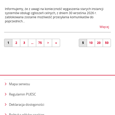
Informujemy, że z uwagi na konieczność wygaszenia starych instancji
systemów obsługi zgłoszeń celnych, z dniem 30 września 2026 r.
zablokowana zostanie możliwość przesyłania komunikatów do
poprzednich...
na 
Więcej
1
2
3
...
75
>
»
5
10
20
50
Mapa serwisu
Regulamin PUESC
Deklaracja dostępności
Polityka plików cookies