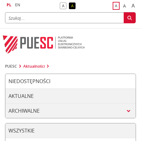
PL
EN
A
A
A
A
A
naj
większa
kontrast domyślny
kontrast żółty tekst na czarnym tle
domyślna czci
PUESC
Aktualności
NIEDOSTĘPNOŚCI
AKTUALNE
ARCHIWALNE
WSZYSTKIE