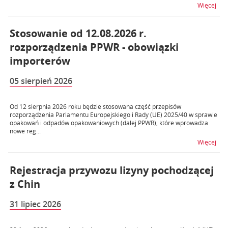
na t
Więcej
Stosowanie od 12.08.2026 r.
rozporządzenia PPWR - obowiązki
importerów
05 sierpień 2026
Od 12 sierpnia 2026 roku będzie stosowana część przepisów
rozporządzenia Parlamentu Europejskiego i Rady (UE) 2025/40 w sprawie
opakowań i odpadów opakowaniowych (dalej PPWR), które wprowadza
nowe reg...
na t
Więcej
Rejestracja przywozu lizyny pochodzącej
z Chin
31 lipiec 2026