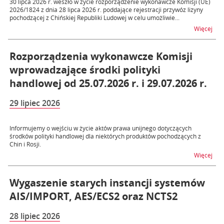
30 lipca 2026 r. weszło w życie rozporządzenie wykonawcze Komisji (UE)
2026/1824 z dnia 28 lipca 2026 r. poddające rejestracji przywóz lizyny
pochodzącej z Chińskiej Republiki Ludowej w celu umożliwie...
na t
Więcej
Rozporządzenia wykonawcze Komisji
wprowadzające środki polityki
handlowej od 25.07.2026 r. i 29.07.2026 r.
29 lipiec 2026
Informujemy o wejściu w życie aktów prawa unijnego dotyczących
środków polityki handlowej dla niektórych produktów pochodzących z
Chin i Rosji.
na t
Więcej
Wygaszenie starych instancji systemów
AIS/IMPORT, AES/ECS2 oraz NCTS2
28 lipiec 2026