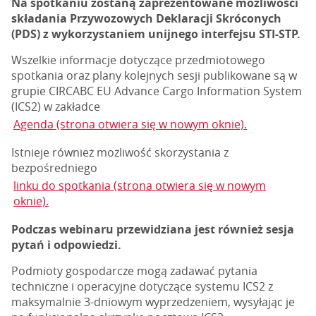
Na spotkaniu zostaną zaprezentowane możliwości
składania Przywozowych Deklaracji Skróconych
(PDS) z wykorzystaniem unijnego interfejsu STI-STP.
Wszelkie informacje dotyczące przedmiotowego
spotkania oraz plany kolejnych sesji publikowane są w
grupie CIRCABC EU Advance Cargo Information System
(ICS2) w zakładce
Agenda (strona otwiera się w nowym oknie).
Istnieje również możliwość skorzystania z
bezpośredniego
linku do spotkania (strona otwiera się w nowym
oknie).
Podczas webinaru przewidziana jest również sesja
pytań i odpowiedzi.
Podmioty gospodarcze mogą zadawać pytania
techniczne i operacyjne dotyczące systemu ICS2 z
maksymalnie 3-dniowym wyprzedzeniem, wysyłając je