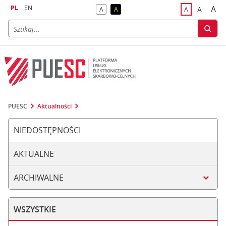
PL
EN
A
A
A
A
A
naj
większa
kontrast domyślny
kontrast żółty tekst na czarnym tle
domyślna czci
PUESC
Aktualności
NIEDOSTĘPNOŚCI
AKTUALNE
ARCHIWALNE
WSZYSTKIE