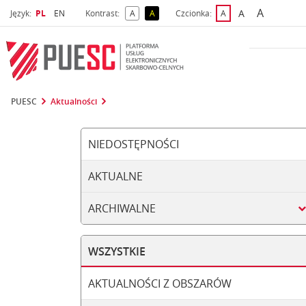
A
Wybrany język
Wybierz język
A
Język:
PL
EN
Kontrast:
A
A
Czcionka:
A
najwięks
większa czcio
kontrast domyślny
kontrast żółty tekst na czarnym tle
domyślna czcionka
PUESC
Aktualności
NIEDOSTĘPNOŚCI
AKTUALNE
ARCHIWALNE
WSZYSTKIE
AKTUALNOŚCI Z OBSZARÓW