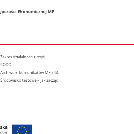
ępczości Ekonomicznej MF
strona otwiera się w nowym oknie
Zakres działalności urzędu
RODO
Archiwum komunikatów MF SISC
strona otwiera się w nowym oknie
Środowisko testowe – jak zacząć