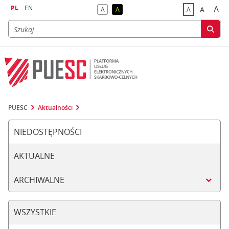
PL
EN
A
A
A
A
A
naj
większa
kontrast domyślny
kontrast żółty tekst na czarnym tle
domyślna czci
PUESC
Aktualności
NIEDOSTĘPNOŚCI
AKTUALNE
ARCHIWALNE
WSZYSTKIE