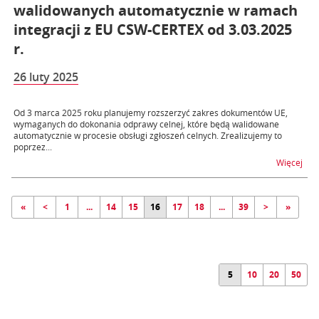
walidowanych automatycznie w ramach
integracji z EU CSW-CERTEX od 3.03.2025
r.
26 luty 2025
Od 3 marca 2025 roku planujemy rozszerzyć zakres dokumentów UE,
wymaganych do dokonania odprawy celnej, które będą walidowane
automatycznie w procesie obsługi zgłoszeń celnych. Zrealizujemy to
poprzez...
na 
Więcej
«
<
1
...
14
15
16
17
18
...
39
>
»
5
10
20
50