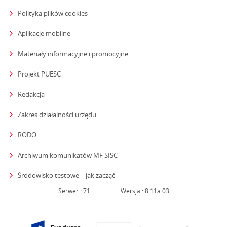
Polityka plików cookies
Aplikacje mobilne
Materiały informacyjne i promocyjne
Projekt PUESC
Redakcja
strona otwiera się w nowym oknie
Zakres działalności urzędu
RODO
Archiwum komunikatów MF SISC
strona otwiera się w nowym oknie
Środowisko testowe – jak zacząć
Serwer : 71
Wersja : 8.11a.03