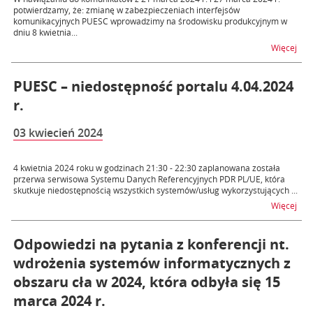
potwierdzamy, że: zmianę w zabezpieczeniach interfejsów
komunikacyjnych PUESC wprowadzimy na środowisku produkcyjnym w
dniu 8 kwietnia...
na t
Więcej
PUESC – niedostępność portalu 4.04.2024
r.
03 kwiecień 2024
4 kwietnia 2024 roku w godzinach 21:30 - 22:30 zaplanowana została
przerwa serwisowa Systemu Danych Referencyjnych PDR PL/UE, która
skutkuje niedostępnością wszystkich systemów/usług wykorzystujących ...
na t
Więcej
Odpowiedzi na pytania z konferencji nt.
wdrożenia systemów informatycznych z
obszaru cła w 2024, która odbyła się 15
marca 2024 r.