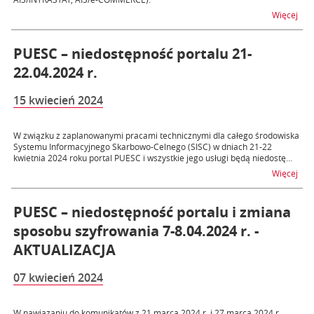
na t
Więcej
PUESC – niedostępność portalu 21-
22.04.2024 r.
15 kwiecień 2024
W związku z zaplanowanymi pracami technicznymi dla całego środowiska
Systemu Informacyjnego Skarbowo-Celnego (SISC) w dniach 21-22
kwietnia 2024 roku portal PUESC i wszystkie jego usługi będą niedostę...
na t
Więcej
PUESC – niedostępność portalu i zmiana
sposobu szyfrowania 7-8.04.2024 r. -
AKTUALIZACJA
07 kwiecień 2024
W nawiązaniu do komunikatów z 21 marca 2024 r. i 27 marca 2024 r.