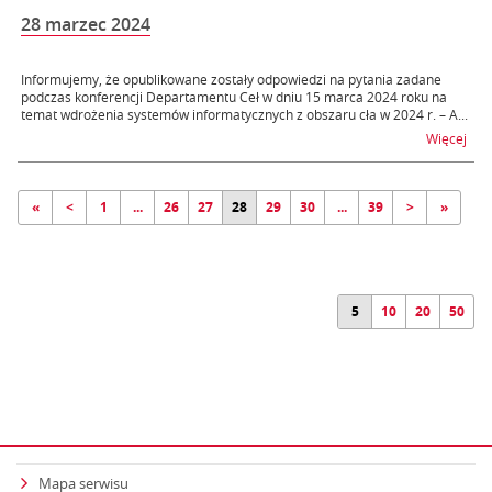
28 marzec 2024
Informujemy, że opublikowane zostały odpowiedzi na pytania zadane
podczas konferencji Departamentu Ceł w dniu 15 marca 2024 roku na
temat wdrożenia systemów informatycznych z obszaru cła w 2024 r. – A...
na t
Więcej
«
<
1
...
26
27
28
29
30
...
39
>
»
5
10
20
50
Mapa serwisu