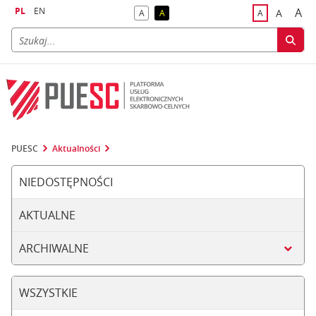
PL
EN
A
A
A
A
A
naj
większa
kontrast domyślny
kontrast żółty tekst na czarnym tle
domyślna czci
PUESC
Aktualności
NIEDOSTĘPNOŚCI
AKTUALNE
ARCHIWALNE
WSZYSTKIE