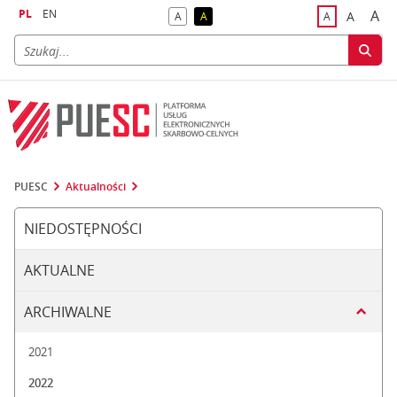
PL
EN
A
A
A
A
A
naj
większa
kontrast domyślny
kontrast żółty tekst na czarnym tle
domyślna czci
PUESC
Aktualności
NIEDOSTĘPNOŚCI
AKTUALNE
ARCHIWALNE
2021
2022