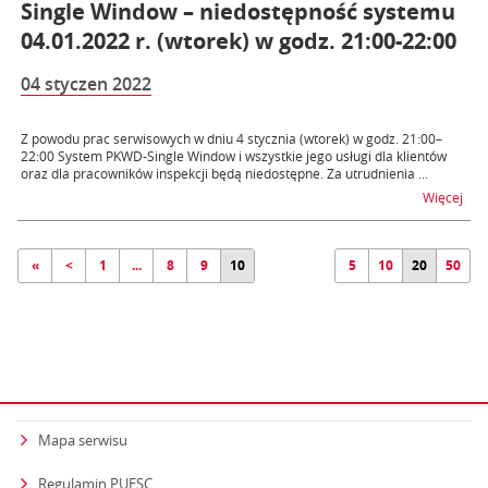
Single Window – niedostępność systemu
04.01.2022 r. (wtorek) w godz. 21:00-22:00
04 styczen 2022
Z powodu prac serwisowych w dniu 4 stycznia (wtorek) w godz. 21:00–
22:00 System PKWD-Single Window i wszystkie jego usługi dla klientów
oraz dla pracowników inspekcji będą niedostępne. Za utrudnienia ...
na t
Więcej
«
<
1
...
8
9
10
5
10
20
50
Mapa serwisu
Regulamin PUESC