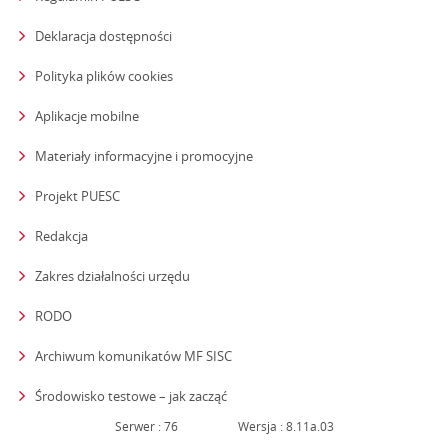
Deklaracja dostępności
Polityka plików cookies
Aplikacje mobilne
Materiały informacyjne i promocyjne
Projekt PUESC
Redakcja
strona otwiera się w nowym oknie
Zakres działalności urzędu
RODO
Archiwum komunikatów MF SISC
strona otwiera się w nowym oknie
Środowisko testowe – jak zacząć
Serwer : 76
Wersja : 8.11a.03