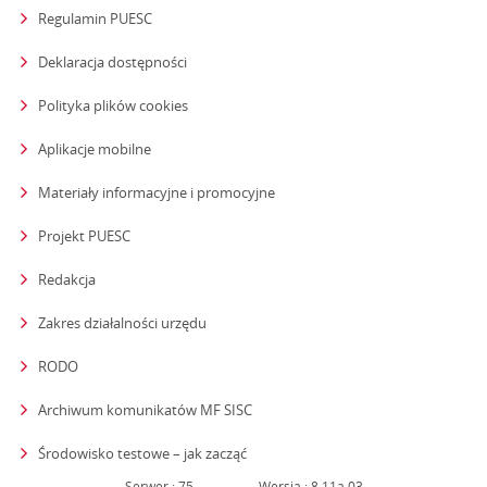
Regulamin PUESC
Deklaracja dostępności
Polityka plików cookies
Aplikacje mobilne
Materiały informacyjne i promocyjne
Projekt PUESC
Redakcja
strona otwiera się w nowym oknie
Zakres działalności urzędu
RODO
Archiwum komunikatów MF SISC
strona otwiera się w nowym oknie
Środowisko testowe – jak zacząć
Serwer : 75
Wersja : 8.11a.03