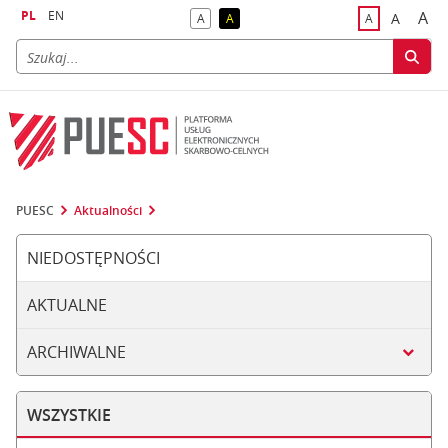
PL
EN
A
A
A
A
A
naj
większa
kontrast domyślny
kontrast żółty tekst na czarnym tle
domyślna czci
PUESC
Aktualności
NIEDOSTĘPNOŚCI
AKTUALNE
ARCHIWALNE
WSZYSTKIE