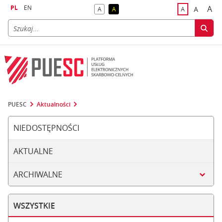
PL
EN
A
A
A
A
A
naj
większa
kontrast domyślny
kontrast żółty tekst na czarnym tle
domyślna czci
PUESC
Aktualności
NIEDOSTĘPNOŚCI
AKTUALNE
ARCHIWALNE
WSZYSTKIE