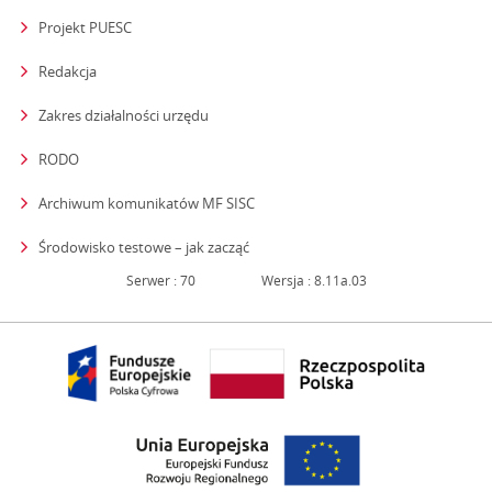
Projekt PUESC
Redakcja
strona otwiera się w nowym oknie
Zakres działalności urzędu
RODO
Archiwum komunikatów MF SISC
strona otwiera się w nowym oknie
Środowisko testowe – jak zacząć
Serwer : 70
Wersja : 8.11a.03