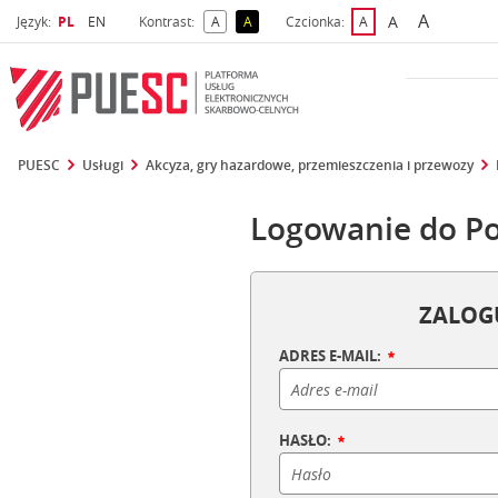
A
Wybrany język
Wybierz język
A
Język:
PL
EN
Kontrast:
A
A
Czcionka:
A
najwięks
większa czcio
kontrast domyślny
kontrast żółty tekst na czarnym tle
domyślna czcionka
PUESC
Usługi
Akcyza, gry hazardowe, przemieszczenia i przewozy
Logowanie do Po
ZALOGU
ADRES E-MAIL:
HASŁO: