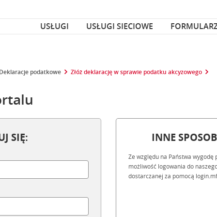
za czcionka
nka
USŁUGI
USŁUGI SIECIOWE
FORMULAR
Deklaracje podatkowe
Złóż deklarację w sprawie podatku akcyzowego
rtalu
J SIĘ:
INNE SPOSO
Ze względu na Państwa wygodę 
możliwość logowania do naszego
dostarczanej za pomocą login.mf