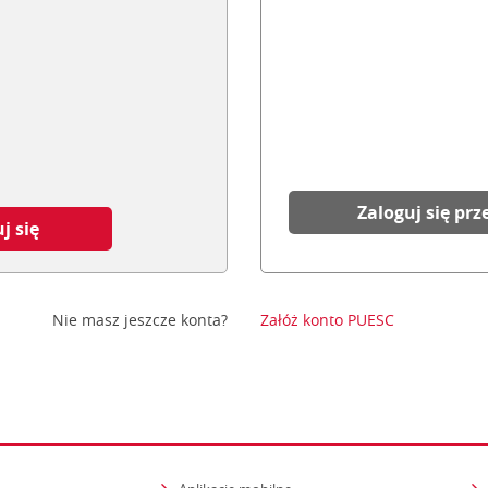
Zaloguj się prz
j się
Nie masz jeszcze konta?
Załóż konto PUESC