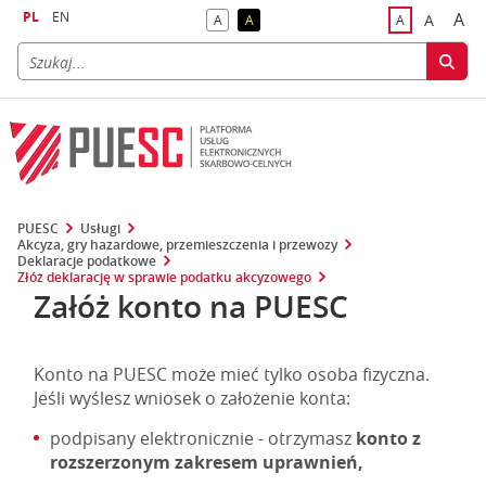
PL
EN
A
A
A
A
A
naj
większa
kontrast domyślny
kontrast żółty tekst na czarnym tle
domyślna czci
PUESC
Usługi
Akcyza, gry hazardowe, przemieszczenia i przewozy
Deklaracje podatkowe
Złóż deklarację w sprawie podatku akcyzowego
Załóż konto na PUESC
Konto na PUESC może mieć tylko osoba fizyczna.
Jeśli wyślesz wniosek o założenie konta:
podpisany elektronicznie - otrzymasz
konto z
rozszerzonym zakresem uprawnień,