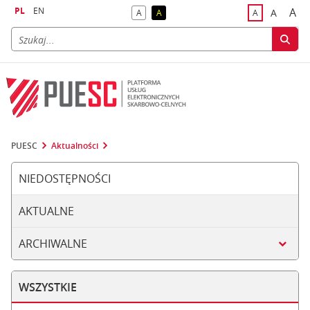
PL
EN
A
A
A
A
A
naj
większa
kontrast domyślny
kontrast żółty tekst na czarnym tle
domyślna czci
PUESC
Aktualności
NIEDOSTĘPNOŚCI
AKTUALNE
ARCHIWALNE
WSZYSTKIE