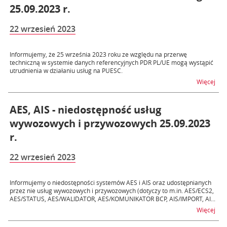
25.09.2023 r.
22 wrzesień 2023
Informujemy, że 25 września 2023 roku ze względu na przerwę
techniczną w systemie danych referencyjnych PDR PL/UE mogą wystąpić
utrudnienia w działaniu usług na PUESC.
na t
Więcej
AES, AIS - niedostępność usług
wywozowych i przywozowych 25.09.2023
r.
22 wrzesień 2023
Informujemy o niedostępności systemów AES i AIS oraz udostępnianych
przez nie usług wywozowych i przywozowych (dotyczy to m.in. AES/ECS2,
AES/STATUS, AES/WALIDATOR, AES/KOMUNIKATOR BCP, AIS/IMPORT, AI...
na t
Więcej