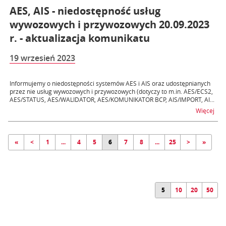
AES, AIS - niedostępność usług
wywozowych i przywozowych 20.09.2023
r. - aktualizacja komunikatu
19 wrzesień 2023
Informujemy o niedostępności systemów AES i AIS oraz udostępnianych
przez nie usług wywozowych i przywozowych (dotyczy to m.in. AES/ECS2,
AES/STATUS, AES/WALIDATOR, AES/KOMUNIKATOR BCP, AIS/IMPORT, AI...
na t
Więcej
«
<
1
...
4
5
6
7
8
...
25
>
»
5
10
20
50