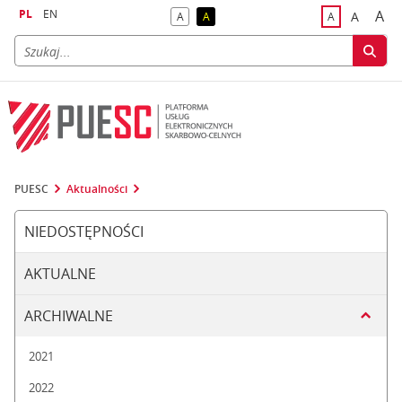
PL
EN
A
A
A
A
A
naj
większa
kontrast domyślny
kontrast żółty tekst na czarnym tle
domyślna czci
PUESC
Aktualności
NIEDOSTĘPNOŚCI
AKTUALNE
ARCHIWALNE
2021
2022