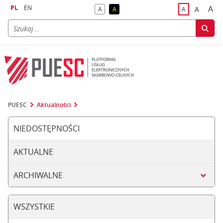
PL
EN
A
A
A
A
A
naj
większa
kontrast domyślny
kontrast żółty tekst na czarnym tle
domyślna czci
PUESC
Aktualności
NIEDOSTĘPNOŚCI
AKTUALNE
ARCHIWALNE
WSZYSTKIE