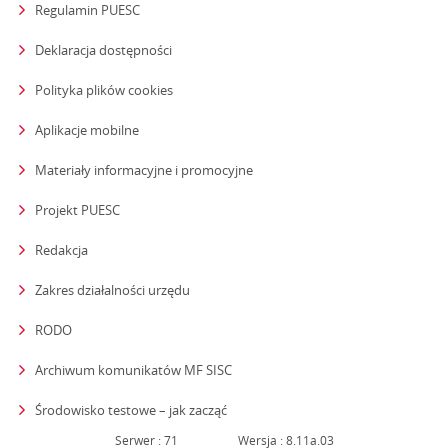
Regulamin PUESC
Deklaracja dostępności
Polityka plików cookies
Aplikacje mobilne
Materiały informacyjne i promocyjne
Projekt PUESC
Redakcja
strona otwiera się w nowym oknie
Zakres działalności urzędu
RODO
Archiwum komunikatów MF SISC
strona otwiera się w nowym oknie
Środowisko testowe – jak zacząć
Serwer : 71
Wersja : 8.11a.03