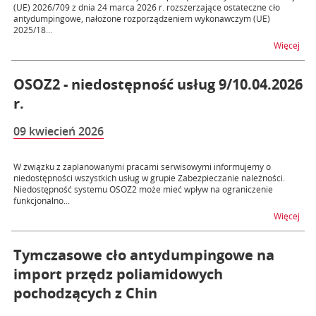
(UE) 2026/709 z dnia 24 marca 2026 r. rozszerzające ostateczne cło
antydumpingowe, nałożone rozporządzeniem wykonawczym (UE)
2025/18...
na 
Więcej
OSOZ2 - niedostępność usług 9/10.04.2026
r.
09 kwiecień 2026
W związku z zaplanowanymi pracami serwisowymi informujemy o
niedostępności wszystkich usług w grupie Zabezpieczanie należności.
Niedostępność systemu OSOZ2 może mieć wpływ na ograniczenie
funkcjonalno...
na t
Więcej
Tymczasowe cło antydumpingowe na
import przędz poliamidowych
pochodzących z Chin