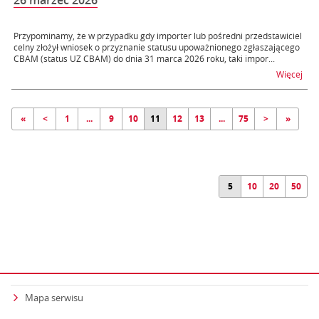
26 marzec 2026
Przypominamy, że w przypadku gdy importer lub pośredni przedstawiciel
celny złożył wniosek o przyznanie statusu upoważnionego zgłaszającego
CBAM (status UZ CBAM) do dnia 31 marca 2026 roku, taki impor...
na 
Więcej
«
<
1
...
9
10
11
12
13
...
75
>
»
5
10
20
50
Mapa serwisu